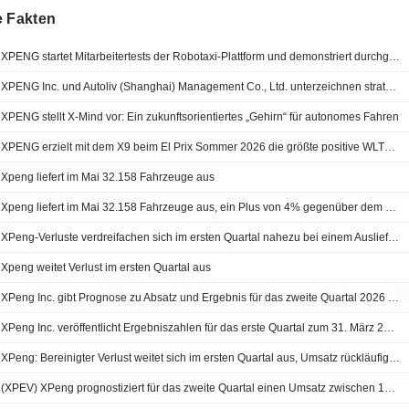
e Fakten
XPENG startet Mitarbeitertests der Robotaxi-Plattform und demonstriert durchgängige autonome Fahrt
XPENG Inc. und Autoliv (Shanghai) Management Co., Ltd. unterzeichnen strategische Rahmenvereinbarung zur Zusammenarbeit
XPENG stellt X-Mind vor: Ein zukunftsorientiertes „Gehirn“ für autonomes Fahren
XPENG erzielt mit dem X9 beim El Prix Sommer 2026 die größte positive WLTP-Abweichung und die kürzeste Ladezeit
Xpeng liefert im Mai 32.158 Fahrzeuge aus
Xpeng liefert im Mai 32.158 Fahrzeuge aus, ein Plus von 4% gegenüber dem Vormonat
XPeng-Verluste verdreifachen sich im ersten Quartal nahezu bei einem Auslieferungsrückgang von 33% infolge 'saisonaler Abschwächung'
Xpeng weitet Verlust im ersten Quartal aus
XPeng Inc. gibt Prognose zu Absatz und Ergebnis für das zweite Quartal 2026 bekannt
XPeng Inc. veröffentlicht Ergebniszahlen für das erste Quartal zum 31. März 2026
XPeng: Bereinigter Verlust weitet sich im ersten Quartal aus, Umsatz rückläufig; Aktie vorbörslich im Plus
(XPEV) XPeng prognostiziert für das zweite Quartal einen Umsatz zwischen 19,6 Mrd. und 20,8 Mrd. Renminbi, gegenüber FactSet-Schätzungen von 22,16 Mrd. Renminbi