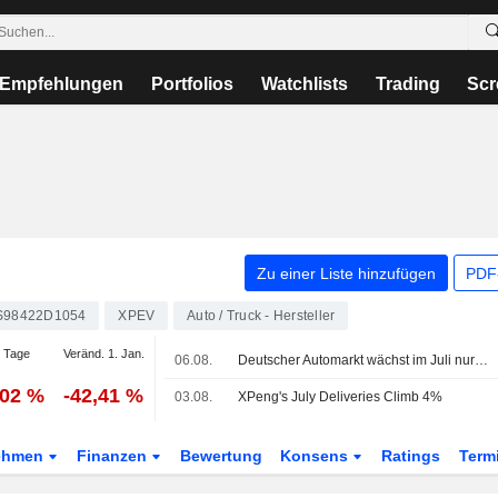
Empfehlungen
Portfolios
Watchlists
Trading
Scr
Zu einer Liste hinzufügen
PDF-
S98422D1054
XPEV
Auto / Truck - Hersteller
 Tage
Veränd. 1. Jan.
06.08.
Deutscher Automarkt wächst im Juli nur leicht - BYD erneut mit Absatzsprung
,02 %
-42,41 %
03.08.
XPeng's July Deliveries Climb 4%
ehmen
Finanzen
Bewertung
Konsens
Ratings
Term