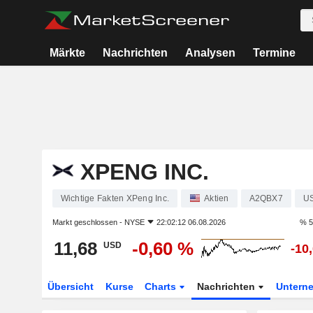
Märkte
Nachrichten
Analysen
Termine
XPENG INC.
Wichtige Fakten XPeng Inc.
Aktien
A2QBX7
U
Markt geschlossen -
NYSE
22:02:12 06.08.2026
% 5
11,68
-0,60 %
USD
-10
Übersicht
Kurse
Charts
Nachrichten
Untern