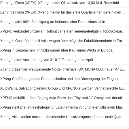
Earnings Flash (XPEV): XPeng meldet Q1-Umsatz von 13,03 Mrd. Renminbi - FactSet-Prognose von 12,91 Mrd. Renminbi übertroffen
Earnings Flash (XPEV): XPeng meldet für das erste Quartal einen bereinigten Verlust von 1,76 Renminbi pro ADS - FactSet-Konsens lag bei 1,12 Renminbi Verlust
Xpeng erwirbt 90%-Beteiligung an indonesischer Produktionsstätte
XPENG verkündet offiziellen Rollout der ersten seriengefertigten Robotaxi-Einheit
Xpeng in Gesprächen mit Volkswagen über mögliche Fabrikübernahme in Europa
XPeng in Gesprächen mit Volkswagen über Kauf eines Werks in Europa
Xpeng meldet Auslieferung von 31.011 Fahrzeugen im April
Xpeng präsentiert wegweisende Modelloffensive: GX, MONA M03, neuer P7 und X9 im Rampenlicht
XPeng-Chef über globale Partnerschaften und den Börsengang der Flugauto-Sparte
AutoWallis, Salvador Caetano Group und XPENG erwerben Vertriebsrechte für XPENG in Rumänien
XPENG enthüllt auf der Beijing Auto Show das "Physical AI"-Ökosystem der nächsten Generation
XPeng stellt Dreijahresstrategie für Lateinamerika vor und feiert offiziellen Markteintritt in Mexiko
Xpeng-Aktie verliert nach enttäuschender Umsatzprognose für das erste Quartal 2,6 %