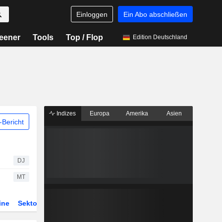
Einloggen
Ein Abo abschließen
eener
Tools
Top / Flop
Edition Deutschland
Indizes
Europa
Amerika
Asien
Bericht
DJ
MT
ine
Sektor
Derivate
ETFs