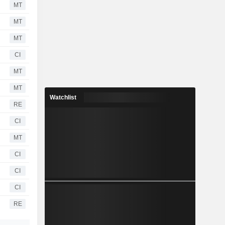
MT
MT
MT
CI
MT
MT
Watchlist
RE
CI
MT
CI
CI
CI
RE