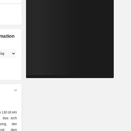
mation
Ltd ist ein
, das sich
lung, der
 und den