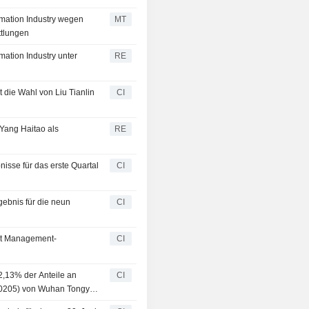
rmation Industry wegen
MT
ttlungen
mation Industry unter
RE
 die Wahl von Liu Tianlin
CI
 Yang Haitao als
RE
nisse für das erste Quartal
CI
gebnis für die neun
CI
igt Management-
CI
2,13% der Anteile an
CI
300205) von Wuhan Tongyu
bet Lianchuang Yongyuan