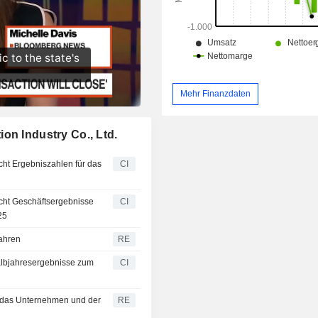
Mehr Finanzdaten
on Industry Co., Ltd.
icht Ergebniszahlen für das
CI
licht Geschäftsergebnisse
CI
25
fahren
RE
Halbjahresergebnisse zum
CI
s das Unternehmen und der
RE