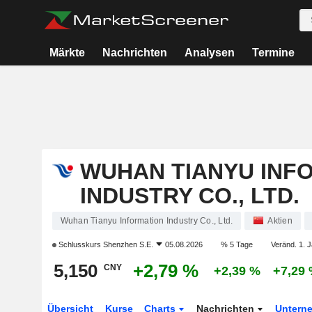
Märkte
Nachrichten
Analysen
Termine
WUHAN TIANYU INF
INDUSTRY CO., LTD.
Wuhan Tianyu Information Industry Co., Ltd.
Aktien
Schlusskurs
Shenzhen S.E.
05.08.2026
% 5 Tage
Veränd. 1. J
5,150
+2,79 %
CNY
+2,39 %
+7,29
Übersicht
Kurse
Charts
Nachrichten
Untern