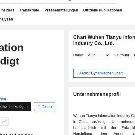
Insiders
Transkripte
Pressemitteilungen
Offizielle Publikationen
nalysen
Chart Wuhan Tianyu Infor
Industry Co., Ltd.
ation
Dauer
Zeitraum
digt
300205: Dynamischer Chart
Unternehmensprofil
igen
ellen hinzufügen
Teilen
Wuhan Tianyu Information Industry Co 
in China ansässiges Unternehmen
hauptsächlich mit der Entwick
Herstellung, dem Vertrieb