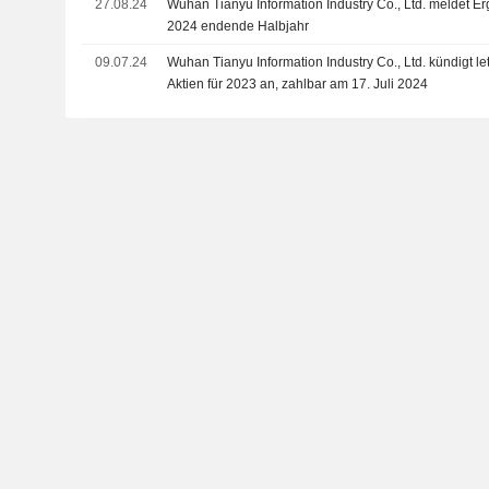
27.08.24
Wuhan Tianyu Information Industry Co., Ltd. meldet Er
Equity Investment Co., Ltd. verwaltet wird.
2024 endende Halbjahr
09.07.24
Wuhan Tianyu Information Industry Co., Ltd. kündigt le
Aktien für 2023 an, zahlbar am 17. Juli 2024