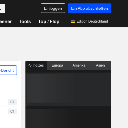
Einloggen
Ein Abo abschließen
eener
Tools
Top / Flop
Edition Deutschland
Indizes
Europa
Amerika
Asien
Bericht
CI
CI