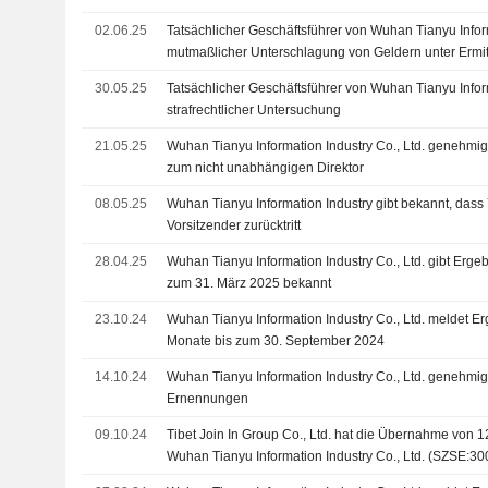
02.06.25
Tatsächlicher Geschäftsführer von Wuhan Tianyu Info
mutmaßlicher Unterschlagung von Geldern unter Ermi
30.05.25
Tatsächlicher Geschäftsführer von Wuhan Tianyu Infor
strafrechtlicher Untersuchung
21.05.25
Wuhan Tianyu Information Industry Co., Ltd. genehmigt
zum nicht unabhängigen Direktor
08.05.25
Wuhan Tianyu Information Industry gibt bekannt, dass
Vorsitzender zurücktritt
28.04.25
Wuhan Tianyu Information Industry Co., Ltd. gibt Ergeb
zum 31. März 2025 bekannt
23.10.24
Wuhan Tianyu Information Industry Co., Ltd. meldet Er
Monate bis zum 30. September 2024
14.10.24
Wuhan Tianyu Information Industry Co., Ltd. genehm
Ernennungen
09.10.24
Tibet Join In Group Co., Ltd. hat die Übernahme von 1
Wuhan Tianyu Information Industry Co., Ltd. (SZSE:
Investment Partnership Enterprise (L.P.), das von Ti