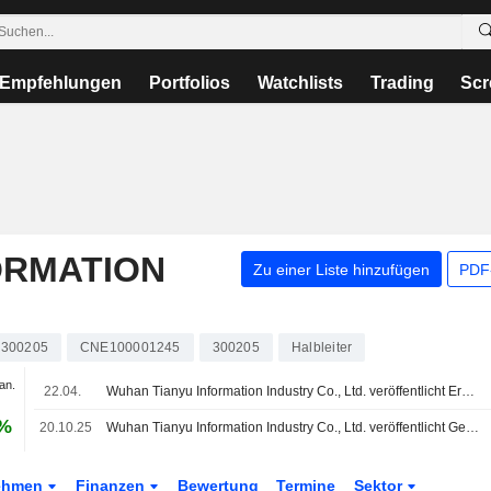
Empfehlungen
Portfolios
Watchlists
Trading
Scr
ORMATION
Zu einer Liste hinzufügen
PDF-
300205
CNE100001245
300205
Halbleiter
an.
22.04.
Wuhan Tianyu Information Industry Co., Ltd. veröffentlicht Ergebniszahlen für das erste Quartal zum 31. März 2026
 %
20.10.25
Wuhan Tianyu Information Industry Co., Ltd. veröffentlicht Geschäftsergebnisse für die ersten neun Monate bis zum 30. September 2025
ehmen
Finanzen
Bewertung
Termine
Sektor