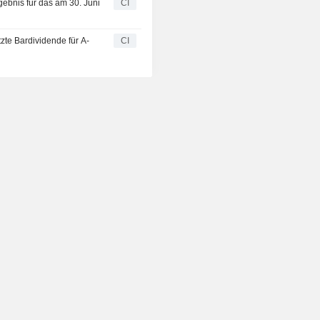
gebnis für das am 30. Juni
CI
tzte Bardividende für A-
CI