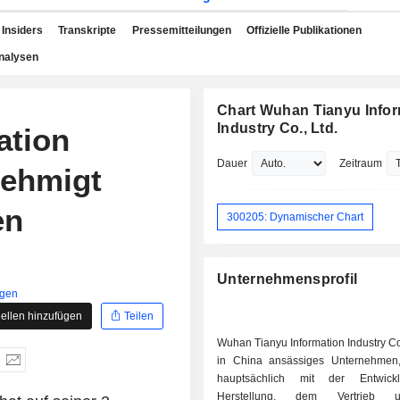
Insiders
Transkripte
Pressemitteilungen
Offizielle Publikationen
nalysen
Chart Wuhan Tianyu Infor
Industry Co., Ltd.
ation
Dauer
Zeitraum
nehmigt
en
300205: Dynamischer Chart
Unternehmensprofil
igen
ellen hinzufügen
Teilen
Wuhan Tianyu Information Industry Co 
in China ansässiges Unternehmen
hauptsächlich mit der Entwick
Herstellung, dem Vertrieb