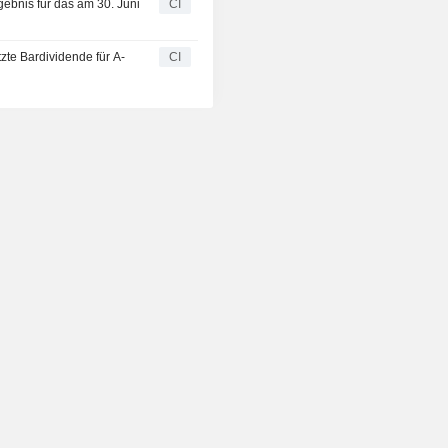
gebnis für das am 30. Juni
CI
tzte Bardividende für A-
CI