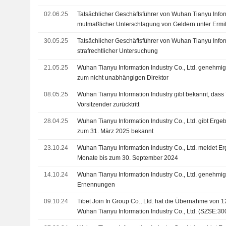
02.06.25
Tatsächlicher Geschäftsführer von Wuhan Tianyu Info
mutmaßlicher Unterschlagung von Geldern unter Ermi
30.05.25
Tatsächlicher Geschäftsführer von Wuhan Tianyu Infor
strafrechtlicher Untersuchung
21.05.25
Wuhan Tianyu Information Industry Co., Ltd. genehmigt
zum nicht unabhängigen Direktor
08.05.25
Wuhan Tianyu Information Industry gibt bekannt, dass
Vorsitzender zurücktritt
28.04.25
Wuhan Tianyu Information Industry Co., Ltd. gibt Ergeb
zum 31. März 2025 bekannt
23.10.24
Wuhan Tianyu Information Industry Co., Ltd. meldet Er
Monate bis zum 30. September 2024
14.10.24
Wuhan Tianyu Information Industry Co., Ltd. genehm
Ernennungen
09.10.24
Tibet Join In Group Co., Ltd. hat die Übernahme von 1
Wuhan Tianyu Information Industry Co., Ltd. (SZSE:
Investment Partnership Enterprise (L.P.), das von Ti