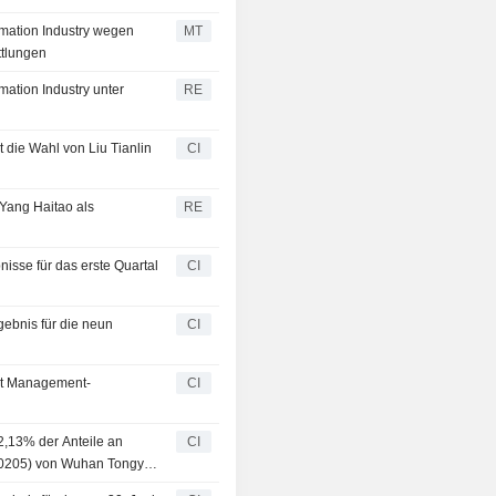
rmation Industry wegen
MT
ttlungen
mation Industry unter
RE
 die Wahl von Liu Tianlin
CI
 Yang Haitao als
RE
nisse für das erste Quartal
CI
gebnis für die neun
CI
igt Management-
CI
2,13% der Anteile an
CI
300205) von Wuhan Tongyu
bet Lianchuang Yongyuan