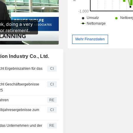
Mehr Finanzdaten
on Industry Co., Ltd.
icht Ergebniszahlen für das
CI
licht Geschäftsergebnisse
CI
25
fahren
RE
Halbjahresergebnisse zum
CI
s das Unternehmen und der
RE