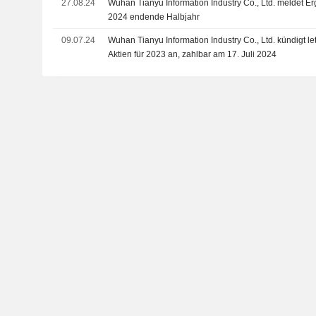
27.08.24
Wuhan Tianyu Information Industry Co., Ltd. meldet Er
Equity Investment Co., Ltd. verwaltet wird.
2024 endende Halbjahr
09.07.24
Wuhan Tianyu Information Industry Co., Ltd. kündigt le
Aktien für 2023 an, zahlbar am 17. Juli 2024