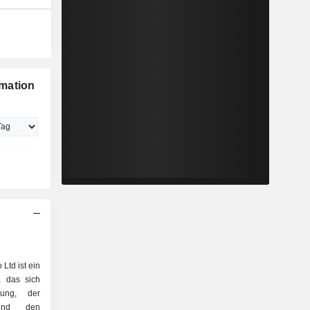
mation
Ltd ist ein
, das sich
lung, der
 und den