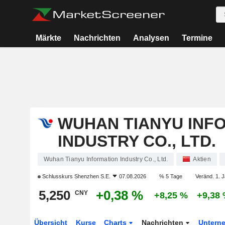
Märkte
Nachrichten
Analysen
Termine
WUHAN TIANYU INF
INDUSTRY CO., LTD.
Wuhan Tianyu Information Industry Co., Ltd.
Aktien
Schlusskurs
Shenzhen S.E.
07.08.2026
% 5 Tage
Veränd. 1. J
5,250
+0,38 %
CNY
+8,25 %
+9,38
Übersicht
Kurse
Charts
Nachrichten
Untern