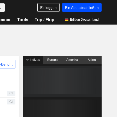
Einloggen
Ein Abo abschließen
eener
Tools
Top / Flop
Edition Deutschland
Indizes
Europa
Amerika
Asien
Bericht
CI
CI