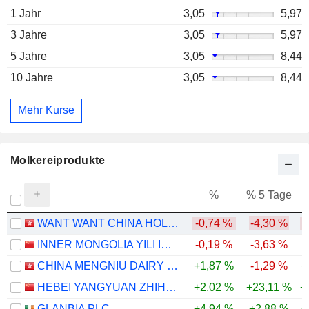
1 Jahr
3,05
5,97
3 Jahre
3,05
5,97
5 Jahre
3,05
8,44
10 Jahre
3,05
8,44
Mehr Kurse
Molkereiprodukte
%
% 5 Tage
%
WANT WANT CHINA HOLDINGS LIMITED
-0,74 %
-4,30 %
-
INNER MONGOLIA YILI INDUSTRIAL GROUP CO., LTD.
-0,19 %
-3,63 %
CHINA MENGNIU DAIRY COMPANY LIMITED
+1,87 %
-1,29 %
+
HEBEI YANGYUAN ZHIHUI BEVERAGE CO., LTD.
+2,02 %
+23,11 %
+
GLANBIA PLC
+4,94 %
+2,88 %
+