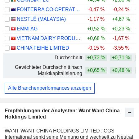
FONTERRA CO-OPERATIVE GROUP LIMITED
-0,47 %
-0,24 %
+
NESTLÉ (MALAYSIA)
-1,17 %
+4,67 %
+
EMMI AG
+0,52 %
+0,23 %
+
VIETNAM DAIRY PRODUCTS
+0,68 %
-1,67 %
CHINA FEIHE LIMITED
-0,15 %
-3,55 %
-
Durchschnitt
+0,73 %
+0,71 %
+
Gewichteter Durchschnitt nach
+0,65 %
+0,48 %
+
Marktkapitalisierung
Alle Branchenperformances anzeigen
Empfehlungen der Analysten: Want Want China
Holdings Limited
WANT WANT CHINA HOLDINGS LIMITED : CGS
International senkt seine Meinung und wechselt zu Neutral