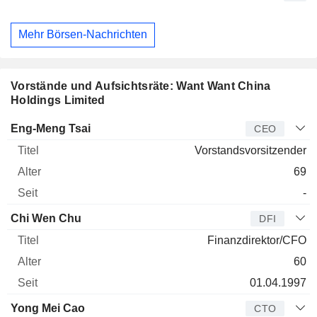
Mehr Börsen-Nachrichten
Vorstände und Aufsichtsräte: Want Want China
Holdings Limited
Manager
Titel
Alter
Seit
Eng-Meng Tsai
CEO
Vorstandsvorsitzender
69
-
Chi Wen Chu
DFI
Finanzdirektor/CFO
60
01.04.1997
Yong Mei Cao
CTO