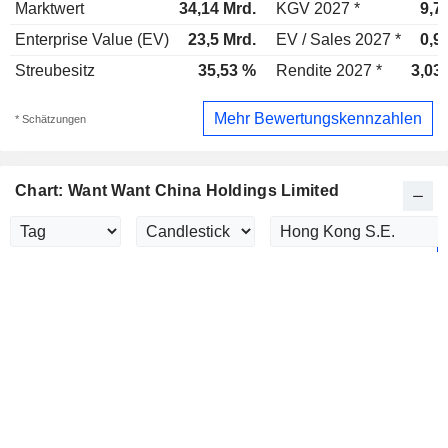
Marktwert
34,14 Mrd.
KGV 2027 *
9,7
Enterprise Value (EV)
23,5 Mrd.
EV / Sales 2027 *
0,9
Streubesitz
35,53 %
Rendite 2027 *
3,03
Mehr Bewertungskennzahlen
* Schätzungen
Chart: Want Want China Holdings Limited