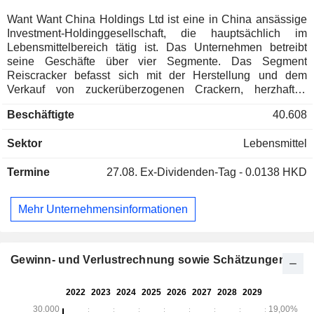
Want Want China Holdings Ltd ist eine in China ansässige
Investment-Holdinggesellschaft, die hauptsächlich im
Lebensmittelbereich tätig ist. Das Unternehmen betreibt
seine Geschäfte über vier Segmente. Das Segment
Reiscracker befasst sich mit der Herstellung und dem
Verkauf von zuckerüberzogenen Crackern, herzhaften
Crackern, frittierten Crackern und Geschenkverpackungen.
Beschäftigte
40.608
Das Segment Molkereiprodukte und Getränke befasst sich
mit der Herstellung und dem Vertrieb von aromatisierter
Sektor
Lebensmittel
Milch, Joghurtgetränken, trinkfertigem Kaffee, Saftgetränken,
Sportgetränken, Kräutertee und Milchpulver. Das Segment
Termine
27.08.
Ex-Dividenden-Tag - 0.0138 HKD
Snack Food befasst sich mit der Herstellung und dem
Verkauf von Süßigkeiten, Popsicles und Gelees, Ball Cakes,
Bohnen und Nüssen, unter anderem. Das Segment
Mehr Unternehmensinformationen
Sonstige Produkte befasst sich mit der Herstellung und dem
Verkauf von Wein und anderen Produkten.
Gewinn- und Verlustrechnung sowie Schätzungen