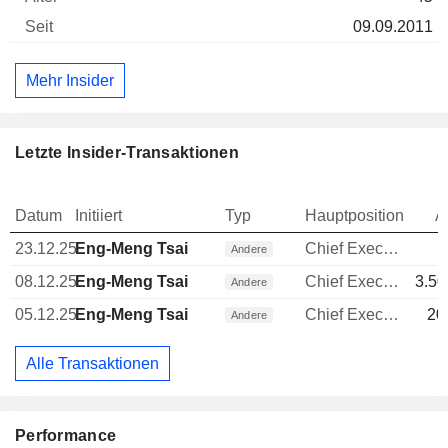
09.09.2011
Mehr Insider
Letzte Insider-Transaktionen
Datum
Initiiert
Typ
Hauptposition
A
23.12.25
Eng-Meng Tsai
Chief Executive Officer (CEO)
Andere
08.12.25
Eng-Meng Tsai
Chief Executive Officer (CEO)
3.50
Andere
05.12.25
Eng-Meng Tsai
Chief Executive Officer (CEO)
20
Andere
Alle Transaktionen
Performance