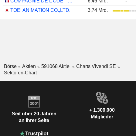
COMPAGNIE DE L'ODET SE
6,46 Mrd.
-
TOEI ANIMATION CO.,LTD.
3,74 Mrd.
Börse
Aktien
591068 Aktie
Charts Vivendi SE
Sektoren-Chart
+ 1.300.000
Seit über 20 Jahren
Mitglieder
an Ihrer Seite