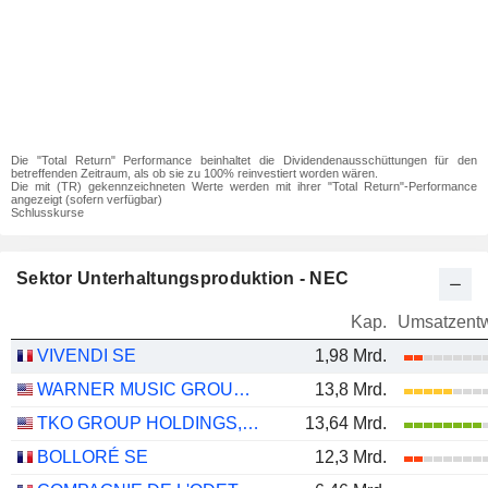
Die "Total Return" Performance beinhaltet die Dividendenausschüttungen für den
betreffenden Zeitraum, als ob sie zu 100% reinvestiert worden wären.
Die mit (TR) gekennzeichneten Werte werden mit ihrer "Total Return"-Performance
angezeigt (sofern verfügbar)
Schlusskurse
Sektor Unterhaltungsproduktion - NEC
Kap.
Umsatzentw
VIVENDI SE
1,98 Mrd.
WARNER MUSIC GROUP CORP.
13,8 Mrd.
TKO GROUP HOLDINGS, INC.
13,64 Mrd.
BOLLORÉ SE
12,3 Mrd.