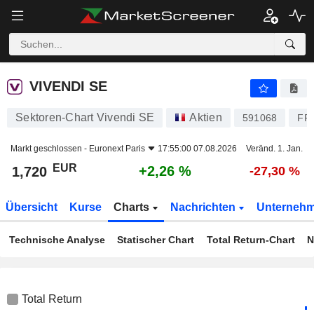
VIVENDI SE
1,720
€
+2,26 %
VIVENDI SE
Sektoren-Chart Vivendi SE
Aktien
591068
FR
Markt geschlossen -
Euronext Paris
17:55:00 07.08.2026
Veränd. 1. Jan.
EUR
+2,26 %
1,720
-27,30 %
Übersicht
Kurse
Charts
Nachrichten
Unterneh
Technische Analyse
Statischer Chart
Total Return-Chart
N
Total Return