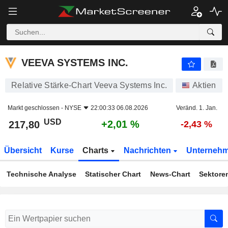
VEEVA SYSTEMS INC.
217,80
$
+2,01 %
VEEVA SYSTEMS INC.
Relative Stärke-Chart Veeva Systems Inc.
Aktien
Markt geschlossen -
NYSE
22:00:33 06.08.2026
Veränd. 1. Jan.
USD
+2,01 %
217,80
-2,43 %
Übersicht
Kurse
Charts
Nachrichten
Unterneh
Technische Analyse
Statischer Chart
News-Chart
Sektore