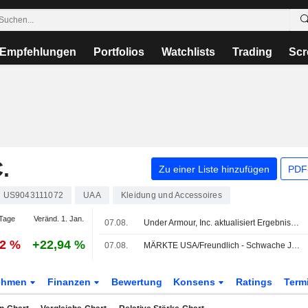
Empfehlungen
Portfolios
Watchlists
Trading
Scr
.
Zu einer Liste hinzufügen
PDF-
US9043111072
UAA
Kleidung und Accessoires
Tage
Veränd. 1. Jan.
07.08.
Under Armour, Inc. aktualisiert Ergebnisprognose für die drei Monate bis zum 30. September 2026 und das Geschäftsjahr bis zum 31. März 2027
12 %
+22,94 %
07.08.
MÄRKTE USA/Freundlich - Schwache Jobdaten lindern Zinsängste
ehmen
Finanzen
Bewertung
Konsens
Ratings
Term