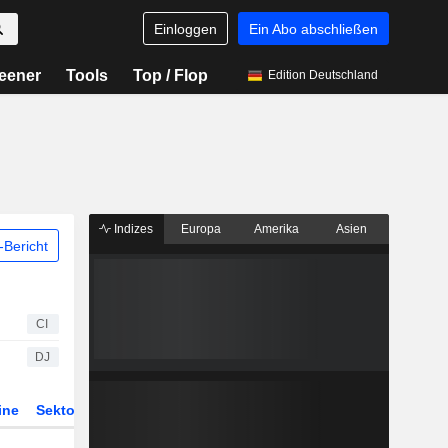
Einloggen
Ein Abo abschließen
eener
Tools
Top / Flop
Edition Deutschland
Indizes
Europa
Amerika
Asien
Bericht
CI
DJ
ine
Sektor
Derivate
ETFs