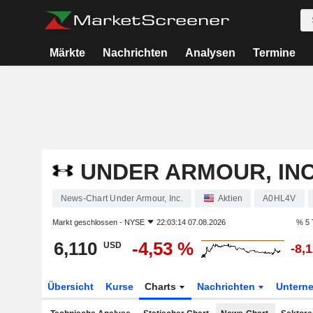
Märkte
Nachrichten
Analysen
Termine
UNDER ARMOUR, INC
News-Chart Under Armour, Inc.
Aktien
A0HL4V
Markt geschlossen -
NYSE
22:03:14 07.08.2026
% 5 
6,110
-4,53 %
USD
-8,
Übersicht
Kurse
Charts
Nachrichten
Untern