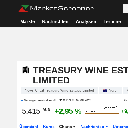
Märkte
Nachrichten
Analysen
Termine
TREASURY WINE ES
LIMITED
News-Chart Treasury Wine Estates Limited
Aktien
Verzögert
Australian S.E.
03:33:15 07.08.2026
% 
5,415
+2,95 %
AUD
+9
Übersicht
Kurse
Charts
Nachrichten
Untern