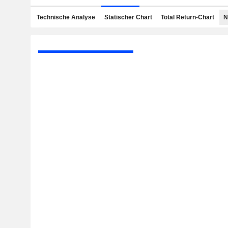
Technische Analyse
Statischer Chart
Total Return-Chart
N