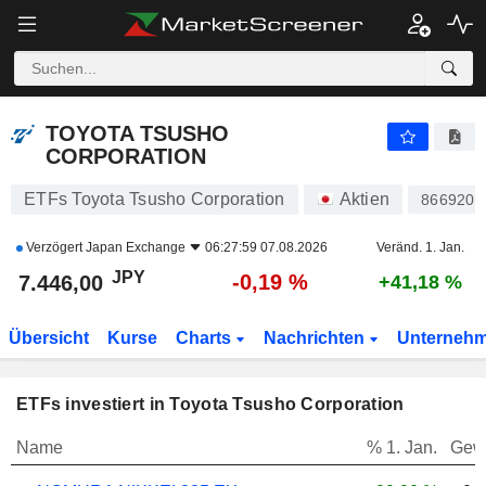
TOYOTA TSUSHO CORPORATION
7.446,00
¥
-0,19 %
TOYOTA TSUSHO
CORPORATION
ETFs Toyota Tsusho Corporation
Aktien
866920
Verzögert
Japan Exchange
06:27:59 07.08.2026
Veränd. 1. Jan.
JPY
-0,19 %
7.446,00
+41,18 %
Übersicht
Kurse
Charts
Nachrichten
Unterneh
ETFs investiert in Toyota Tsusho Corporation
Name
% 1. Jan.
Gew