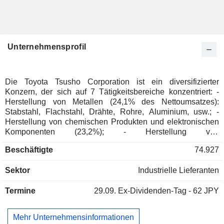
Unternehmensprofil
Die Toyota Tsusho Corporation ist ein diversifizierter
Konzern, der sich auf 7 Tätigkeitsbereiche konzentriert: -
Herstellung von Metallen (24,1% des Nettoumsatzes):
Stabstahl, Flachstahl, Drähte, Rohre, Aluminium, usw.; -
Herstellung von chemischen Produkten und elektronischen
Komponenten (23,2%); - Herstellung von
Automobilkomponenten und -zubehör (12,4%). Toyota
Beschäftigte
74.927
Tsusho Corporation bietet auch Logistikdienstleistungen und
Reifenmontage an; - Herstellung von Industriemaschinen,
Sektor
Industrielle Lieferanten
Ausrüstung und Gas (10,9%); - Verkauf von Fahrzeugen
(7,9%): PKWs, Lieferwagen, schwere Fahrzeuge und
Termine
29.09.
Ex-Dividenden-Tag - 62 JPY
Motorräder/Scooter. Die Gruppe vertreibt auch Ersatzteile
und bietet Kundendienstleistungen an; - Herstellung von
Lebensmitteln (7,7%); - Sonstiges (13,8%): Verkauf von
Mehr Unternehmensinformationen
Versicherungsprodukten (Lebens-, Kranken-, Unfall- und