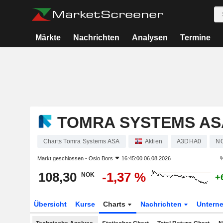
Märkte
Nachrichten
Analysen
Termine
TOMRA SYSTEMS AS
Charts Tomra Systems ASA
Aktien
A3DHA0
N
Markt geschlossen -
Oslo Bors
16:45:00 06.08.2026
%
108,30
-1,37 %
NOK
+
Übersicht
Kurse
Charts
Nachrichten
Untern