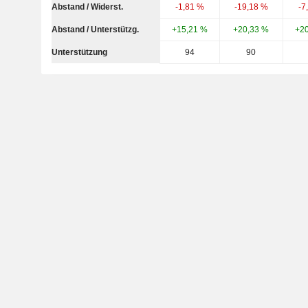
Abstand / Widerst.
-1,81 %
-19,18 %
-7
Abstand / Unterstützg.
+15,21 %
+20,33 %
+2
Unterstützung
94
90