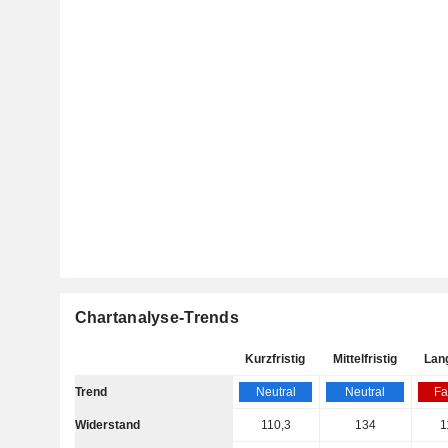
Chartanalyse-Trends
Kurzfristig
Mittelfristig
Lang
Trend
Neutral
Neutral
Fa
Widerstand
110,3
134
1