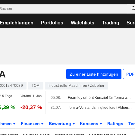
Empfehlungen
Portfolios
Watchlists
Trading
Scr
A
Zu einer Liste hinzufügen
PDF-
O0012470089
TOM
Industrielle Maschinen / Zubehör
 5 Tage
Veränd. 1. Jan.
05.08.
Fearnley erhöht Kursziel für Tomra auf 124 norwegische Kronen (118), bekräftigt Kauf - BN
6,39 %
-20,37 %
31.07.
Tomra-Vorstandsmitglied kauft Aktien für knapp 0,2 Mio. NOK
ehmen
Finanzen
Bewertung
Konsens
Ratings
Te