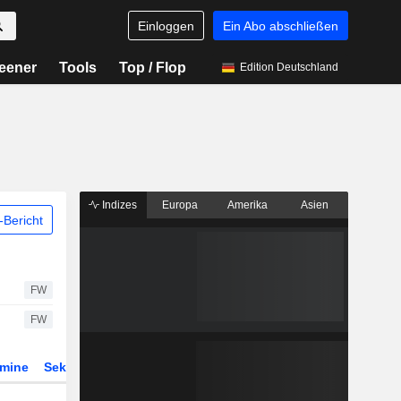
Einloggen
Ein Abo abschließen
eener
Tools
Top / Flop
Edition Deutschland
Indizes
Europa
Amerika
Asien
Bericht
FW
FW
rmine
Sektor
Derivate
ETFs