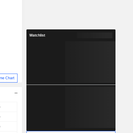
Watchlist
me Chart