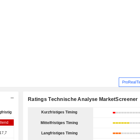
ProRealTi
Ratings Technische Analyse MarketScreener
fristig
Kurzfristiges Timing
llend
Mittelfristiges Timing
17,7
Langfristiges Timing