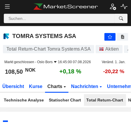
TOMRA SYSTEMS ASA
108,50
kr
+0,18 %
TOMRA SYSTEMS ASA
Total Return-Chart Tomra Systems ASA
Aktien
A
Markt geschlossen -
Oslo Bors
16:45:00 07.08.2026
Veränd. 1. Jan.
NOK
+0,18 %
108,50
-20,22 %
Übersicht
Kurse
Charts
Nachrichten
Unterneh
Technische Analyse
Statischer Chart
Total Return-Chart
N