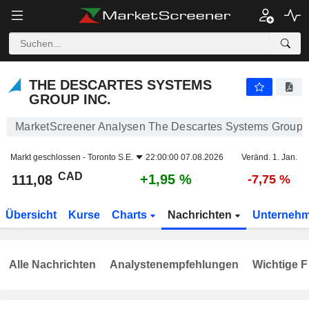
THE DESCARTES SYSTEMS GROUP INC.
111,08
$
+1,95 %
THE DESCARTES SYSTEMS
GROUP INC.
MarketScreener Analysen The Descartes Systems Group I
Markt geschlossen -
Toronto S.E.
22:00:00 07.08.2026
Veränd. 1. Jan.
CAD
+1,95 %
111,08
-7,75 %
Übersicht
Kurse
Charts
Nachrichten
Unterneh
Alle Nachrichten
Analystenempfehlungen
Wichtige F