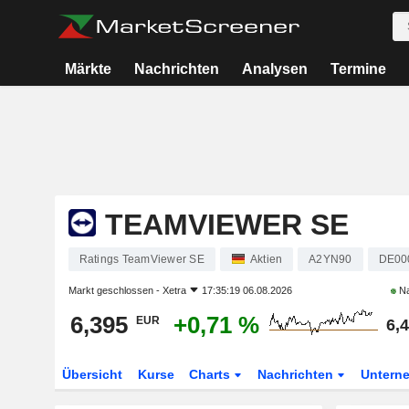
Märkte
Nachrichten
Analysen
Termine
TEAMVIEWER SE
Ratings TeamViewer SE
Aktien
A2YN90
DE00
Markt geschlossen -
Xetra
17:35:19 06.08.2026
Na
6,395
+0,71 %
EUR
6,
Übersicht
Kurse
Charts
Nachrichten
Untern