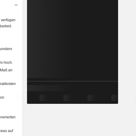
 verfügen
arkeit.
sonders
rs hoch.
 Maß an
aktivsten
von
nerierten
, was auf