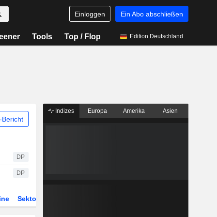
Einloggen
Ein Abo abschließen
eener
Tools
Top / Flop
Edition Deutschland
Indizes
Europa
Amerika
Asien
Bericht
DP
DP
ine
Sektor
Derivate
ETFs