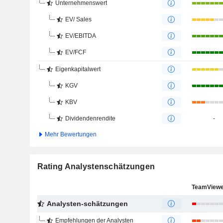
Unternehmenswert
EV/ Sales
EV/EBITDA
EV/FCF
Eigenkapitalwert
KGV
KBV
Dividendenrendite
-
Mehr Bewertungen
Rating Analystenschätzungen
TeamViewe
Analysten-schätzungen
Empfehlungen der Analysten