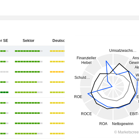
r SE
Sektor
Deutschland