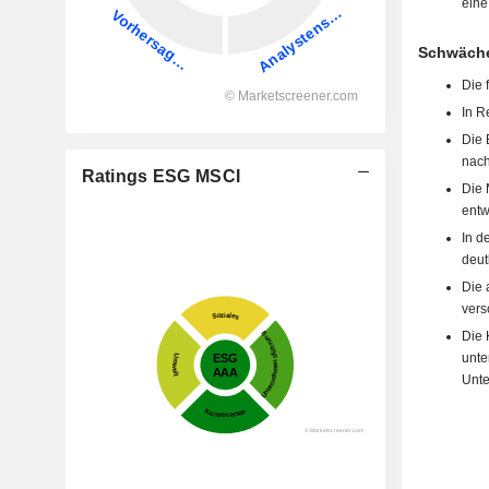
eine
Schwäche
Die 
In R
Die 
nach
Ratings ESG MSCI
Die 
entw
In d
deut
Die 
vers
Die 
unte
Unte