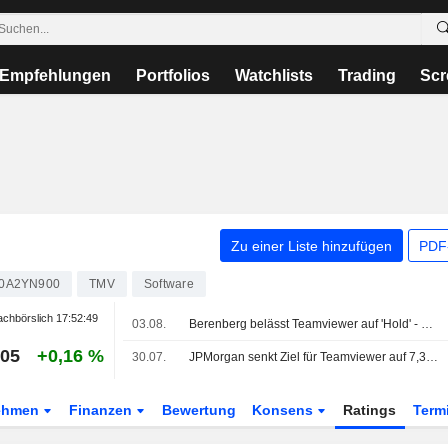
Empfehlungen
Portfolios
Watchlists
Trading
Scr
Zu einer Liste hinzufügen
PDF-
0A2YN900
TMV
Software
chbörslich
17:52:49
03.08.
Berenberg belässt Teamviewer auf 'Hold' - Ziel 6,70 Euro
405
+0,16 %
30.07.
JPMorgan senkt Ziel für Teamviewer auf 7,30 Euro - 'Neutral'
ehmen
Finanzen
Bewertung
Konsens
Ratings
Term