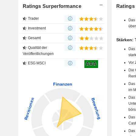
Ratings Surperformance
Ratings
Trader
Das 
über
Investment
Gesamt
Stärken:
Qualität der
Das 
Veröffentlichungen
stark
Vor 
ESG MSCI
AAA
Die 
Renta
Das 
im M
Das 
Unte
börs
Das 
Cash
Das 