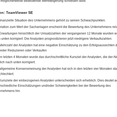
 möglicherweise bedeutende Wertsteigerung schließen lässt.
n: TeamViewer SE
finanzielle Situation des Unternehmens gehört zu seinen Schwachpunkten.
elation zum Wert der Sachanlagen erscheint die Bewertung des Unternehmens rela
Erwartungen hinsichtlich der Umsatzzahlen der vergangenen 12 Monate wurden 
 unten korrigiert. Die Analysten prognostizieren jetzt niedrigere Verkaufszahlen.
Mehrzahl der Analysten hat eine negative Einschätzung zu den Erfolgsaussichten de
eder Reduzieren oder Verkaufen
en letzten 4 Monaten wurde das durchschnittliche Kursziel der Analysten, die der Akt
lich nach unten korrigiert.
allgemeine Konsensmeinung der Analysten hat sich in den letzten vier Monaten sta
chlechtert.
Kursziele der einbezogenen Analysten unterscheiden sich erheblich. Dies deutet a
rschiedliche Einschätzungen und/oder Schwierigkeiten bei der Bewertung des
rnehmens hin.