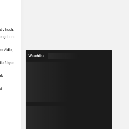
tiv hoch.
weitgehend
r Aktie,
Watchlist
ie folgen,
rk
uf