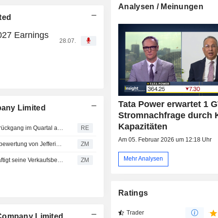
Analysen / Meinungen
ted
027 Earnings
28.07.
Tata Power erwartet 1 
any Limited
Stromnachfrage durch K
Kapazitäten
Indische Energiegesellschaft CESC verzeichnet Gewinnrückgang im Quartal aufgrund höherer Steueraufwendungen
RE
Am 05. Februar 2026 um 12:18 Uhr
TATA POWER COMPANY LIMITED : Erhält eine Verkaufsbewertung von Jefferies & Co.
ZM
Mehr Analysen
TATA POWER COMPANY LIMITED : Jefferies & Co. bekräftigt seine Verkaufsbewertung
ZM
Ratings
Trader
 Company Limited