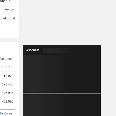
über eine
957 MW, die
22.501
MW), Solar-
asserkraft
Elektrizität
etreibt die
andel mit
anagement
schen und
Watchlist
Volumen
188.738
312.972
173.426
145.986
411.095
hr Kurse