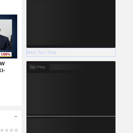
Mehr Top / Flop
GW
Top / Flop
I-