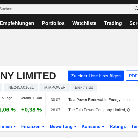
Empfehlungen
Portfolios
Watchlists
Trading
Scr
NY LIMITED
Zu einer Liste hinzufügen
PDF-
INE245A01021
TATAPOWER
Elektrizität
 5 Tage
Veränd. 1. Jan.
30.07.
Tata Power Renewable Energy Limited und Suzlon Energy Limited kündigen 800-MW-Projekt für erneuerbare Energien in Andhra Pradesh mit Investition von 57.500 Mio. INR an
1,06 %
+0,38 %
28.07.
The Tata Power Company Limited, Q1 2027 Earnings Call, Jul 28, 2026
ehmen
Finanzen
Bewertung
Konsens
Ratings
Te