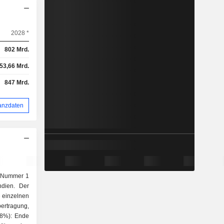
2028 *
802 Mrd.
53,66 Mrd.
847 Mrd.
anzdaten
e Nummer 1
ndien. Der
ie einzelnen
88%): Ende