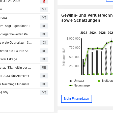
, Jul 28, 2026
an
MT
Gewinn- und Verlustrech
uropa
MT
sowie Schätzungen
Sanierung von Air India könnte bis zu ein Jahrzehnt dauern, sagt Eigentümer Tata Sons
RE
Indische Aktien zur Eröffnung kaum verändert erwartet - Anleger bewerten Pause zwischen Iran und USA, Quartalszahlen vor Fed-Entscheid
RE
Tata Power Company Limited legt Ergebniszahlen für das erste Quartal zum 30. Juni 2026 vor
CI
Tata Power peilt erste Solar-Exporte nach Europa an, während die EU ihre Abhängigkeit von China begrenzt
RE
tiver Erträge
RE
Indiens Adani Power prüft Nukleartechnologien und wartet auf Klarheit in der Regulierung
RE
Indien treibt Pläne für kleine Reaktoren voran und peilt bis 2033 fünf Atomkraftwerke an
RE
Indien erklärt Kohlevorräte in Kraftwerken trotz steigender Nachfrage für ausreichend
RE
324 MW
MT
Mehr Finanzdaten