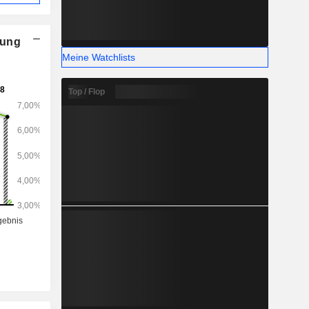
nung
Meine Watchlists
Top / Flop