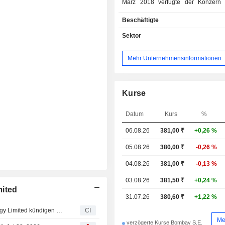
März 2018 verfügte der Konzern 
installierte Gesamtkapazität von 10.
Beschäftigte
sich auf thermische Energie (7.715 
und Windenergie (2.549 MW) und W
Sektor
(693 MW) verteilt. Darüber hinaus b
Gruppe den Abbau von und den H
Mehr Unternehmensinformationen
Kakao; - Sonstige (12%): insbesondere
Immobilienentwicklung, Projektm
und Herstellung von elektroni
photovoltaischen Systemen. Auf Indien entfallen
Kurse
98% des Nettoumsatzes.
Datum
Kurs
%
06.08.26
381,00
₹
+0,26 %
05.08.26
380,00 ₹
-0,26 %
04.08.26
381,00 ₹
-0,13 %
03.08.26
381,50 ₹
+0,24 %
mited
31.07.26
380,60 ₹
+1,22 %
Tata Power Renewable Energy Limited und Suzlon Energy Limited kündigen 800-MW-Projekt für erneuerbare Energien in Andhra Pradesh mit Investition von 57.500 Mio. INR an
CI
Me
verzögerte Kurse Bombay S.E.