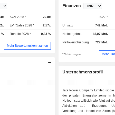
Finanzen
,4x
KGV 2028 *
22,8x
2027 *
62x
EV / Sales 2028 *
2,57x
Umsatz
742 Mrd.
9 %
Rendite 2028 *
0,83 %
Nettoergebnis
48,07 Mrd.
Nettoverschuldung
727 Mrd.
Mehr Bewertungskennzahlen
Mehr Fin
* Schätzungen
Unternehmensprofil
Tata Power Company Limited ist di
der privaten Energiekonzerne in I
Nettoumsatz teilt sich wie folgt auf d
Aktivitäten auf: - Erzeugung, Übertragung,
Verteilung und Handel von Strom (