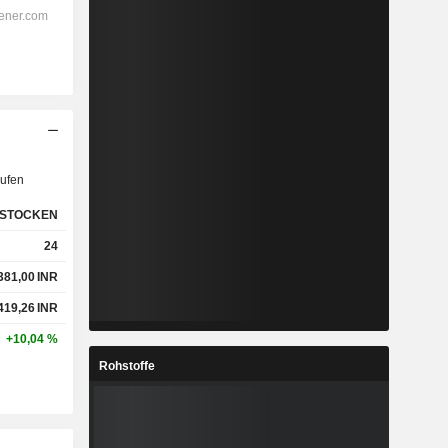
ufen
STOCKEN
24
381,00
INR
419,26
INR
+10,04 %
Rohstoffe