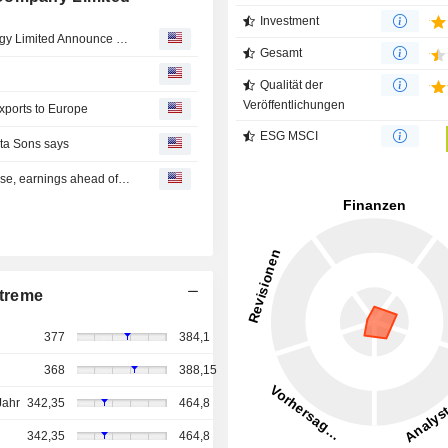
Investment
Tata Power Renewable Energy Limited and Suzlon Energy Limited Announce 800 Mw Renewable Energy Project in Andhra Pradesh with INR 57,500 Million Investment
Gesamt
Qualität der
Veröffentlichungen
xports to Europe
ESG MSCI
ata Sons says
Indian shares seen flat as investors assess Iran-U.S. pause, earnings ahead of Fed
treme
377
384,1
368
388,15
Jahr
342,35
464,8
342,35
464,8