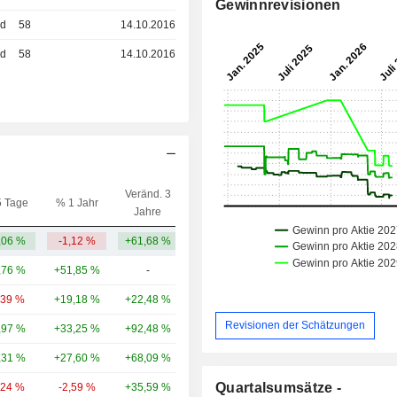
Gewinnrevisionen
ed
58
14.10.2016
ed
58
14.10.2016
Veränd. 3
5 Tage
% 1 Jahr
Kap.($)
Jahre
,06 %
-1,12 %
+61,68 %
12,77 Mrd.
,76 %
+51,85 %
-
271 Mrd.
,39 %
+19,18 %
+22,48 %
179 Mrd.
Revisionen der Schätzungen
,97 %
+33,25 %
+92,48 %
154 Mrd.
,31 %
+27,60 %
+68,09 %
115 Mrd.
Quartalsumsätze -
,24 %
-2,59 %
+35,59 %
107 Mrd.