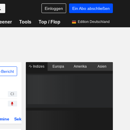
Einloggen
Ein Abo abschließen
eener
Tools
Top / Flop
Edition Deutschland
Indizes
Europa
Amerika
Asien
Bericht
CI
rmine
Sektor
Derivate
ETFs