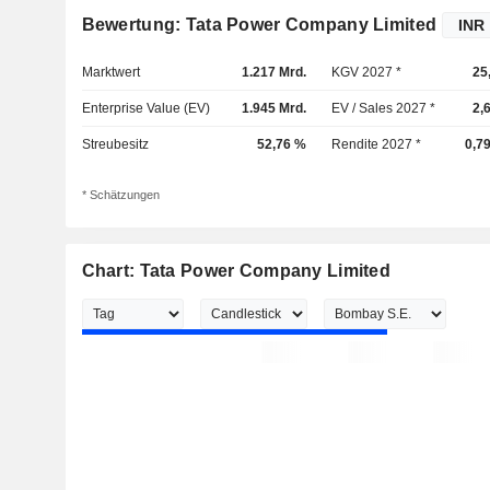
Bewertung: Tata Power Company Limited
Marktwert
1.217 Mrd.
KGV 2027 *
25
Enterprise Value (EV)
1.945 Mrd.
EV / Sales 2027 *
2,
Streubesitz
52,76 %
Rendite 2027 *
0,7
* Schätzungen
Chart: Tata Power Company Limited