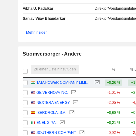
Vibha U. Padalkar
Direktor/Vorstandsmitgli
Sanjay Vijay Bhandarkar
Direktor/Vorstandsmitgli
Mehr Insider
Stromversorger - Andere
Zu einer Liste hinzufügen
%
% 
TATA POWER COMPANY LIMITED
+0,26 %
+1
GE VERNOVA INC.
-1,01 %
+2
NEXTERA ENERGY
-2,05 %
-4
IBERDROLA, S.A.
+0,68 %
+0
ENEL S.P.A.
+0,21 %
+1
SOUTHERN COMPANY
-0,92 %
-2