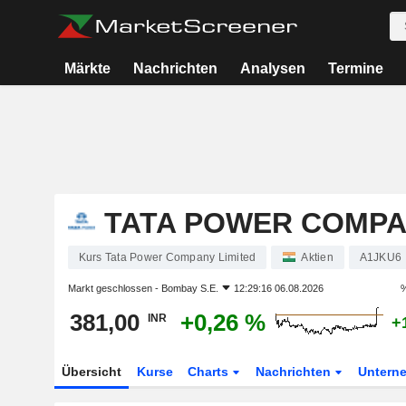
Märkte
Nachrichten
Analysen
Termine
TATA POWER COMPA
Kurs Tata Power Company Limited
Aktien
A1JKU6
Markt geschlossen -
Bombay S.E.
12:29:16 06.08.2026
%
381,00
+0,26 %
INR
+
Übersicht
Kurse
Charts
Nachrichten
Untern