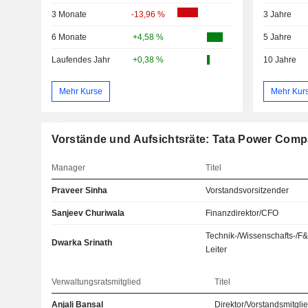
3 Monate
-13,96 %
3 Jahre
6 Monate
+4,58 %
5 Jahre
Laufendes Jahr
+0,38 %
10 Jahre
Mehr Kurse
Mehr Kur
Vorstände und Aufsichtsräte: Tata Power Comp
Manager
Titel
Praveer Sinha
Vorstandsvorsitzender
Sanjeev Churiwala
Finanzdirektor/CFO
Technik-/Wissenschafts-/F
Dwarka Srinath
Leiter
Verwaltungsratsmitglied
Titel
Anjali Bansal
Direktor/Vorstandsmitgli