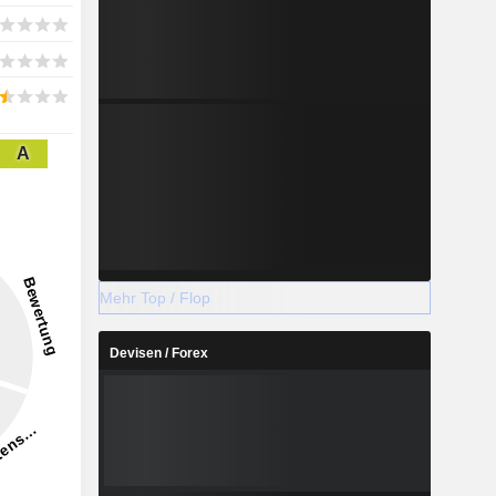
A
Mehr Top / Flop
Devisen / Forex