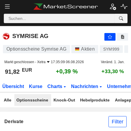
SYMRISE AG
91,82
€
+0,39 %
SYMRISE AG
Optionsscheine Symrise AG
Aktien
SYM999
D
Markt geschlossen -
Xetra
17:35:09 06.08.2026
Veränd. 1. Jan.
EUR
+0,39 %
91,82
+33,30 %
Übersicht
Kurse
Charts
Nachrichten
Unterneh
Alle
Optionsscheine
Knock-Out
Hebelprodukte
Anlagep
Filter
Derivate