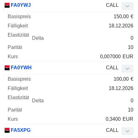
Basispreis
Fälligkeit
Elastizität
Delta
FA0YWJ
CALL
WKN
Typ
Parität
150,00
€
18.12.2026
0
10
0,007000
EUR
FA0YWH
CALL
100,00
€
18.12.2026
0
10
0,3400
EUR
FA5XPG
CALL