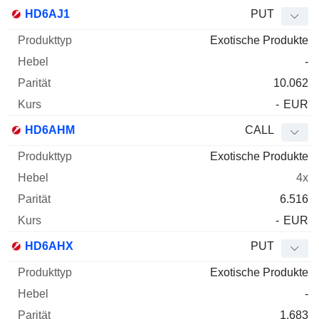
HD6AJ1
PUT
Exotische Produkte
-
10.062
-
EUR
HD6AHM
CALL
Exotische Produkte
4x
6.516
-
EUR
HD6AHX
PUT
Exotische Produkte
-
1.683