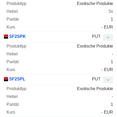
Exotische Produkte
5x
1
-
EUR
SF2SPK
PUT
Exotische Produkte
-
1
-
EUR
SF2SPL
PUT
Exotische Produkte
-
1
-
EUR