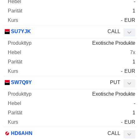
-
1
-
EUR
SU7YJK
CALL
Exotische Produkte
7x
1
-
EUR
SW7Q9Y
PUT
Exotische Produkte
-
1
-
EUR
HD6AHN
CALL