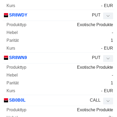
-
EUR
SR8WDY
PUT
Exotische Produkte
-
1
-
EUR
SR8WN9
PUT
Exotische Produkte
-
1
-
EUR
SB0B0L
CALL
Exotische Produkte