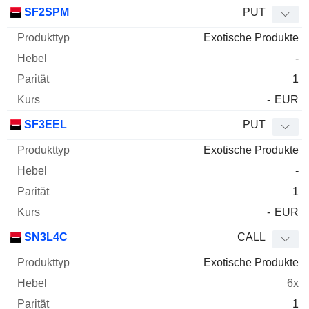
SF2SPM
PUT
Exotische Produkte
-
1
-
EUR
SF3EEL
PUT
Exotische Produkte
-
1
-
EUR
SN3L4C
CALL
Exotische Produkte
6x
1