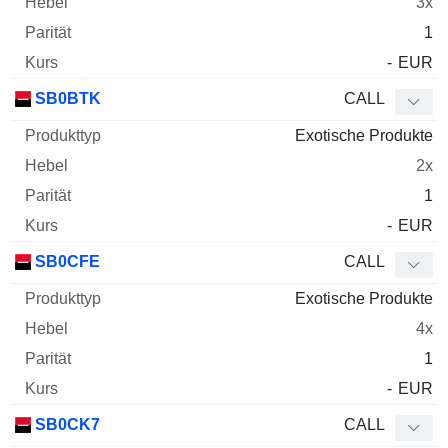
3x
1
-
EUR
SB0BTK
CALL
Exotische Produkte
2x
1
-
EUR
SB0CFE
CALL
Exotische Produkte
4x
1
-
EUR
SB0CK7
CALL