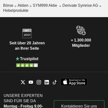
Börse
Aktien
SYM999 Aktie
Derivate Symrise AG
Hebelprodukte
+ 1.300.000
Seit über 20 Jahren
Mitglieder
an Ihrer Seite
UNSERE EXPERTEN
SIND FÜR SIE DA
Montag - Freitag 9.00-
Kontaktieren Sie uns