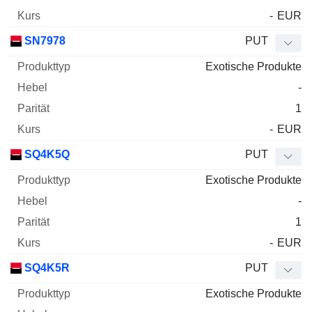
-
EUR
SN7978
PUT
Exotische Produkte
-
1
-
EUR
SQ4K5Q
PUT
Exotische Produkte
-
1
-
EUR
SQ4K5R
PUT
Exotische Produkte