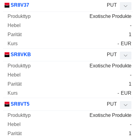
WKN
Typ
Produkttyp
Hebel
Parität
Kurs
SR8V37
PUT
Exotische Produkte
-
1
-
EUR
SR8VKB
PUT
Exotische Produkte
-
1
-
EUR
SR8VT5
PUT
Exotische Produkte
-
1