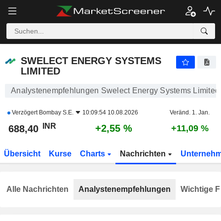
SWELECT ENERGY SYSTEMS LIMITED
688,40
₹
+2,55 %
SWELECT ENERGY SYSTEMS
LIMITED
Analystenempfehlungen Swelect Energy Systems Limited
Verzögert
Bombay S.E.
10:09:54 10.08.2026
Veränd. 1. Jan.
INR
+2,55 %
688,40
+11,09 %
Übersicht
Kurse
Charts
Nachrichten
Unterneh
Alle Nachrichten
Analystenempfehlungen
Wichtige F