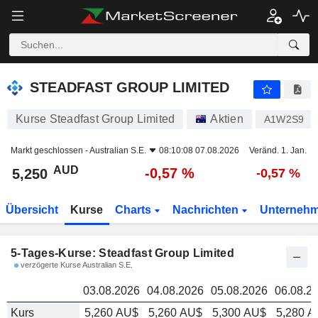
STEADFAST GROUP LIMITED
5,250
STEADFAST GROUP LIMITED
Kurse Steadfast Group Limited
Aktien
A1W2S9
Markt geschlossen -
Australian S.E.
08:10:08 07.08.2026
Veränd. 1. Jan.
AUD
-0,57 %
5,250
-0,57 %
Übersicht
Kurse
Charts
Nachrichten
Unterneh
5-Tages-Kurse: Steadfast Group Limited
verzögerte Kurse Australian S.E.
03.08.2026
04.08.2026
05.08.2026
06.08.2
Kurs
5,260 AU$
5,260 AU$
5,300 AU$
5,280 