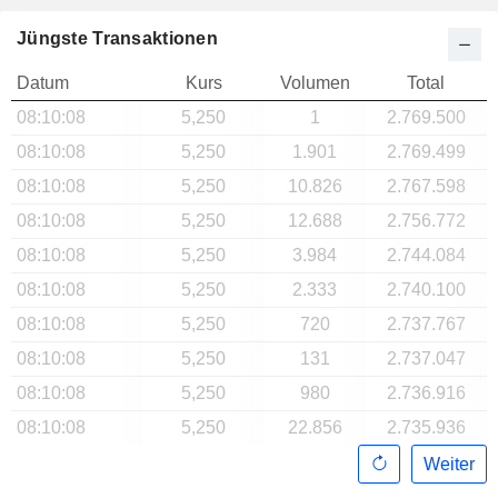
Jüngste Transaktionen
Datum
Kurs
Volumen
Total
08:10:08
5,250
1
2.769.500
08:10:08
5,250
1.901
2.769.499
08:10:08
5,250
10.826
2.767.598
08:10:08
5,250
12.688
2.756.772
08:10:08
5,250
3.984
2.744.084
08:10:08
5,250
2.333
2.740.100
08:10:08
5,250
720
2.737.767
08:10:08
5,250
131
2.737.047
08:10:08
5,250
980
2.736.916
08:10:08
5,250
22.856
2.735.936
Weiter