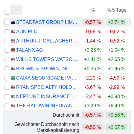
%
% 5 Tage
%
STEADFAST GROUP LIMITED
-0,57 %
+2,74 %
-
AON PLC
-0,68 %
-0,62 %
ARTHUR J. GALLAGHER & CO.
-1,44 %
-0,52 %
-
TALANX AG
+0,26 %
+1,04 %
WILLIS TOWERS WATSON PUBLIC LIMITED COMPANY
+1,41 %
+2,65 %
BROWN & BROWN, INC.
+0,35 %
+1,46 %
-
CAIXA SEGURIDADE PARTICIPAÇÕES S.A.
-2,20 %
-4,59 %
+
RYAN SPECIALTY HOLDINGS, INC.
-3,67 %
-2,99 %
-
NEPTUNE INSURANCE HOLDINGS INC.
-2,47 %
+0,98 %
THE BALDWIN INSURANCE GROUP, INC.
+3,29 %
+6,49 %
Durchschnitt
-0,57 %
+0,56 %
Gewichteter Durchschnitt nach
-0,50 %
+0,07 %
Marktkapitalisierung