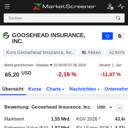
GOOSEHEAD INSURANCE, INC.
65,20
$
-2,19 %
GOOSEHEAD INSURANCE,
INC.
Kurs Goosehead Insurance, Inc.
Aktien
A2JNTN
Markt geschlossen -
Nasdaq
22:00:00 07.08.2026
Veränd. 1. Jan.
USD
-2,19 %
65,20
-11,47 %
Übersicht
Kurse
Charts
Nachrichten
Unterneh
Bewertung: Goosehead Insurance, Inc.
Marktwert
1,55 Mrd.
KGV 2026 *
43,4x
Enterprise Value (EV)
1,87 Mrd.
EV / Sales 2026 *
4,37x