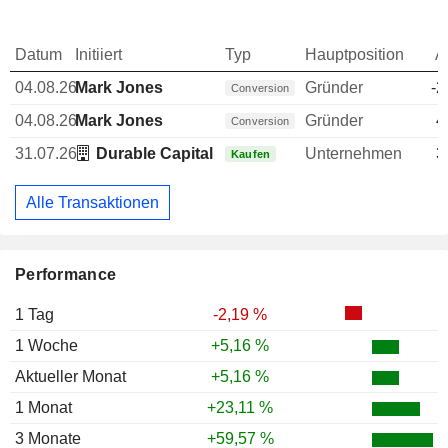
Datum
Initiiert
Typ
Hauptposition
A
04.08.26
Mark Jones
Gründer
-2
Conversion
04.08.26
Mark Jones
Gründer
4
Conversion
31.07.26
Durable Capital Partners LP
Unternehmen
3
Kaufen
Alle Transaktionen
Performance
1 Tag
-2,19 %
1 Woche
+5,16 %
Aktueller Monat
+5,16 %
1 Monat
+23,11 %
3 Monate
+59,57 %