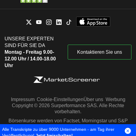
UNSERE EXPERTEN
SIND FÜR SIE DA
Montag - Freitag 9.00-
Kontaktieren Sie uns
12.00 Uhr / 14.00-18.00
Uhr
Impressum
Cookie-Einstellungen
Über uns
Werbung
Copyright © 2026 Surperformance SAS. Alle Rechte
vorbehalten.
Börsenkurse werden von Factset, Morningstar und S&P
Capital IQ zur Verfügung gestellt
Alle Transkripte zu über 9000 Unternehmen - am Tag ihrer
Veröffentlichung!
Jetzt freischalten!