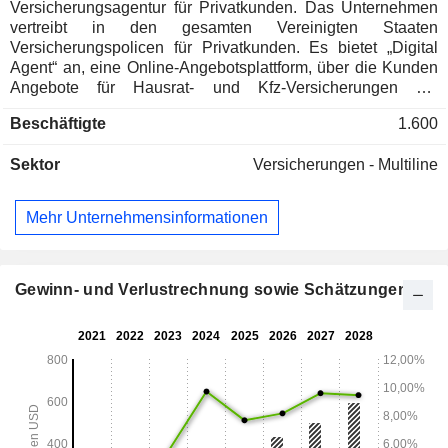
Versicherungsagentur für Privatkunden. Das Unternehmen
vertreibt in den gesamten Vereinigten Staaten
Versicherungspolicen für Privatkunden. Es bietet „Digital
Agent“ an, eine Online-Angebotsplattform, über die Kunden
Angebote für Hausrat- und Kfz-Versicherungen bei
führenden Anbietern einholen können. „Digital Agent“
Beschäftigte
1.600
kombiniert Millionen von Datenpunkten, darunter
Angebotsdaten aus Hunderttausenden von Transaktionen,
Sektor
Versicherungen - Multiline
um Kunden auf ihre Bedürfnisse zugeschnittene, konkrete
Angebote zu unterbreiten. Kunden können diese Angebote
dann durch ein kurzes Telefonat mit einem der lokalen,
Mehr Unternehmensinformationen
lizenzierten Vertreter, der über Fachkenntnisse im
spezifischen Markt des Kunden verfügt, verbindlich
abschließen. Das Unternehmen vertreibt
Versicherungspolicen für eine Reihe von vorwiegend
Gewinn- und Verlustrechnung sowie Schätzungen
privaten Versicherungssparten, darunter Hausrat-, Kfz-,
Wohngebäude-, Überschwemmungs- und
Sturmversicherungen sowie weitere Sparten,
Zusatzhaftpflicht- oder Umbrella-Versicherungen,
Spezialversicherungen (Motorrad-, Freizeitfahrzeug- und
andere Versicherungen), gewerbliche Versicherungen und
Lebensversicherungen.