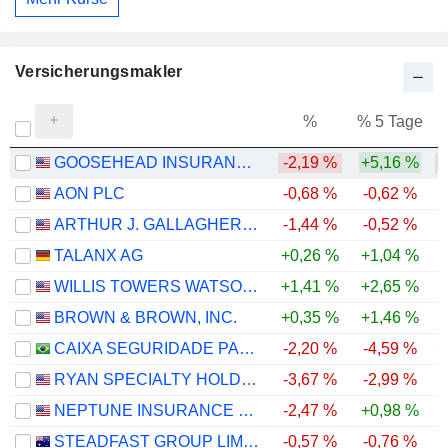
Versicherungsmakler
%
% 5 Tage
%
GOOSEHEAD INSURANCE, INC.
-2,19 %
+5,16 %
-
AON PLC
-0,68 %
-0,62 %
ARTHUR J. GALLAGHER & CO.
-1,44 %
-0,52 %
-
TALANX AG
+0,26 %
+1,04 %
WILLIS TOWERS WATSON PUBLIC LIMITED COMPANY
+1,41 %
+2,65 %
BROWN & BROWN, INC.
+0,35 %
+1,46 %
-
CAIXA SEGURIDADE PARTICIPAÇÕES S.A.
-2,20 %
-4,59 %
+
RYAN SPECIALTY HOLDINGS, INC.
-3,67 %
-2,99 %
-
NEPTUNE INSURANCE HOLDINGS INC.
-2,47 %
+0,98 %
STEADFAST GROUP LIMITED
-0,57 %
-0,76 %
-