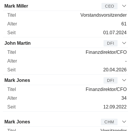
Manager
Titel
Alter
Seit
Mark Miller
CEO
Vorstandsvorsitzender
61
01.07.2024
John Martin
DFI
Finanzdirektor/CFO
-
20.04.2026
Mark Jones
DFI
Finanzdirektor/CFO
34
12.09.2022
Verwaltungsratsmitglied
Titel
Alter
Seit
Mark Jones
CHM
Vorsitzender