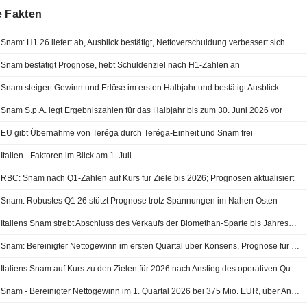
e Fakten
Snam: H1 26 liefert ab, Ausblick bestätigt, Nettoverschuldung verbessert sich
Snam bestätigt Prognose, hebt Schuldenziel nach H1-Zahlen an
Snam steigert Gewinn und Erlöse im ersten Halbjahr und bestätigt Ausblick
Snam S.p.A. legt Ergebniszahlen für das Halbjahr bis zum 30. Juni 2026 vor
EU gibt Übernahme von Teréga durch Teréga-Einheit und Snam frei
Italien - Faktoren im Blick am 1. Juli
RBC: Snam nach Q1-Zahlen auf Kurs für Ziele bis 2026; Prognosen aktualisiert
Snam: Robustes Q1 26 stützt Prognose trotz Spannungen im Nahen Osten
Italiens Snam strebt Abschluss des Verkaufs der Biomethan-Sparte bis Jahresende an
Snam: Bereinigter Nettogewinn im ersten Quartal über Konsens, Prognose für 2026 bestätigt
Italiens Snam auf Kurs zu den Zielen für 2026 nach Anstieg des operativen Quartalsgewinns
Snam - Bereinigter Nettogewinn im 1. Quartal 2026 bei 375 Mio. EUR, über Analystenkonsens von 363 Mio. EUR