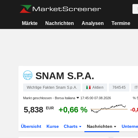
Märkte
Nachrichten
Analysen
Termine
SNAM S.P.A.
Wichtige Fakten Snam S.p.A.
Aktien
764545
I
Markt geschlossen -
Borsa Italiana
17:45:00 07.08.2026
% 5
5,838
+0,66 %
EUR
-0
Übersicht
Kurse
Charts
Nachrichten
Untern