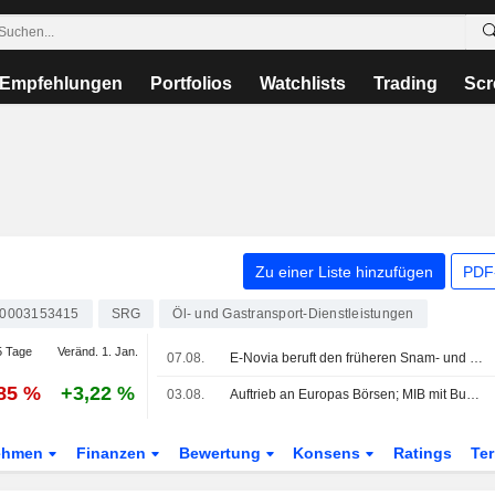
Empfehlungen
Portfolios
Watchlists
Trading
Scr
Zu einer Liste hinzufügen
PDF-
T0003153415
SRG
Öl- und Gastransport-Dienstleistungen
 Tage
Veränd. 1. Jan.
07.08.
E-Novia beruft den früheren Snam- und Eni-Manager Alessio Torelli zum neuen CEO
,85 %
+3,22 %
03.08.
Auftrieb an Europas Börsen; MIB mit Buzzi vorn
ehmen
Finanzen
Bewertung
Konsens
Ratings
Te