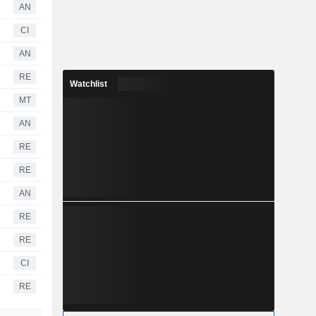
AN
CI
AN
RE
Watchlist
MT
AN
RE
RE
AN
RE
RE
CI
RE