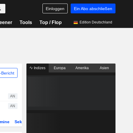
Einloggen
Ein Abo abschließen
eener
Tools
Top / Flop
Edition Deutschland
Indizes
Europa
Amerika
Asien
Bericht
AN
AN
rmine
Sektor
Derivate
ETFs