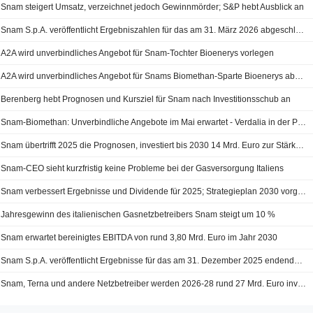
Snam steigert Umsatz, verzeichnet jedoch Gewinnmörder; S&P hebt Ausblick an
Snam S.p.A. veröffentlicht Ergebniszahlen für das am 31. März 2026 abgeschlossene erste Quartal
A2A wird unverbindliches Angebot für Snam-Tochter Bioenerys vorlegen
A2A wird unverbindliches Angebot für Snams Biomethan-Sparte Bioenerys abgeben, so der CEO
Berenberg hebt Prognosen und Kursziel für Snam nach Investitionsschub an
Snam-Biomethan: Unverbindliche Angebote im Mai erwartet - Verdalia in der Pole-Position
Snam übertrifft 2025 die Prognosen, investiert bis 2030 14 Mrd. Euro zur Stärkung des Gasnetzes
Snam-CEO sieht kurzfristig keine Probleme bei der Gasversorgung Italiens
Snam verbessert Ergebnisse und Dividende für 2025; Strategieplan 2030 vorgestellt
Jahresgewinn des italienischen Gasnetzbetreibers Snam steigt um 10 %
Snam erwartet bereinigtes EBITDA von rund 3,80 Mrd. Euro im Jahr 2030
Snam S.p.A. veröffentlicht Ergebnisse für das am 31. Dezember 2025 endende Geschäftsjahr
Snam, Terna und andere Netzbetreiber werden 2026-28 rund 27 Mrd. Euro investieren - Agici