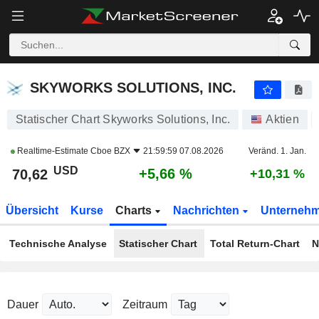
SKYWORKS SOLUTIONS, INC.
70,62
$
+5,66 %
SKYWORKS SOLUTIONS, INC.
Statischer Chart Skyworks Solutions, Inc.
Aktien
Realtime-Estimate
Cboe BZX
21:59:59 07.08.2026
Veränd. 1. Jan.
USD
+5,66 %
70,62
+10,31 %
Übersicht
Kurse
Charts
Nachrichten
Unterneh
Technische Analyse
Statischer Chart
Total Return-Chart
N
Dauer
Zeitraum