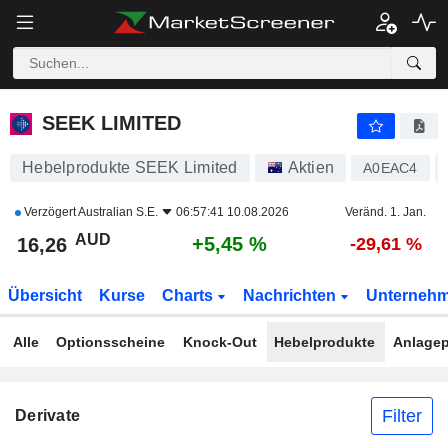
SEEK LIMITED
16,26
$
+5,45 %
SEEK LIMITED
Hebelprodukte SEEK Limited
Aktien
A0EAC4
Verzögert
Australian S.E.
06:57:41 10.08.2026
Veränd. 1. Jan.
AUD
+5,45 %
16,26
-29,61 %
Übersicht
Kurse
Charts
Nachrichten
Unterneh
Alle
Optionsscheine
Knock-Out
Hebelprodukte
Anlagep
Filter
Derivate