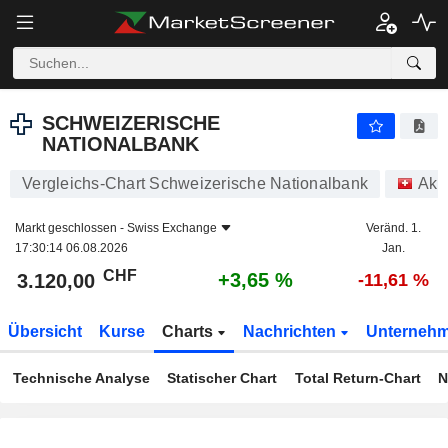
SCHWEIZERISCHE NATIONALBANK
3.120,00
CHF
+3,65 %
SCHWEIZERISCHE
NATIONALBANK
Vergleichs-Chart Schweizerische Nationalbank
Akt
Markt geschlossen -
Swiss Exchange
Veränd. 1.
17:30:14 06.08.2026
Jan.
CHF
+3,65 %
3.120,00
-11,61 %
Übersicht
Kurse
Charts
Nachrichten
Unterneh
Technische Analyse
Statischer Chart
Total Return-Chart
N