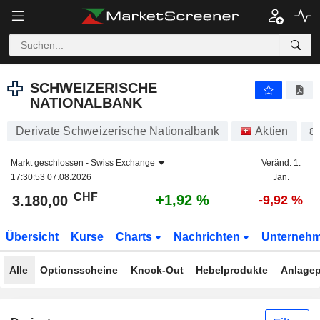
SCHWEIZERISCHE NATIONALBANK
3.180,00
CHF
+1,92 %
SCHWEIZERISCHE
NATIONALBANK
Derivate Schweizerische Nationalbank
Aktien
8
Markt geschlossen -
Swiss Exchange
Veränd. 1.
17:30:53 07.08.2026
Jan.
CHF
+1,92 %
3.180,00
-9,92 %
Übersicht
Kurse
Charts
Nachrichten
Unterneh
Alle
Optionsscheine
Knock-Out
Hebelprodukte
Anlagep