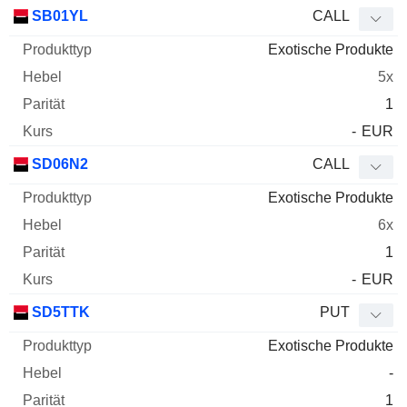
SB01YL
CALL
Exotische Produkte
5x
1
-
EUR
SD06N2
CALL
Exotische Produkte
6x
1
-
EUR
SD5TTK
PUT
Exotische Produkte
-
1