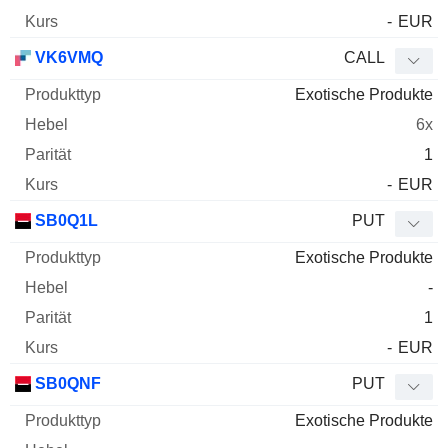
-
EUR
VK6VMQ
CALL
Exotische Produkte
6x
1
-
EUR
SB0Q1L
PUT
Exotische Produkte
-
1
-
EUR
SB0QNF
PUT
Exotische Produkte