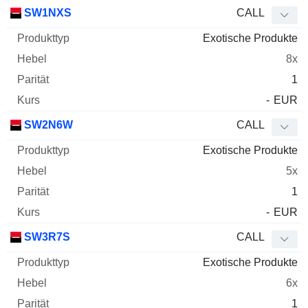
SW1NXS
CALL
Exotische Produkte
8x
1
-
EUR
SW2N6W
CALL
Exotische Produkte
5x
1
-
EUR
SW3R7S
CALL
Exotische Produkte
6x
1