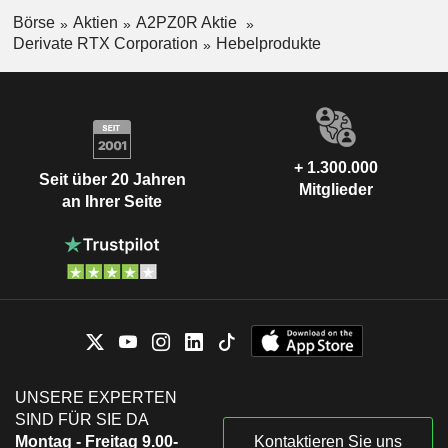
Börse
Aktien
A2PZ0R Aktie
Derivate RTX Corporation
Hebelprodukte
+ 1.300.000
Seit über 20 Jahren
Mitglieder
an Ihrer Seite
UNSERE EXPERTEN
SIND FÜR SIE DA
Montag - Freitag 9.00-
Kontaktieren Sie uns