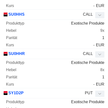
-
EUR
SU0HHS
CALL
Exotische Produkte
9x
1
-
EUR
SU0HHR
CALL
Exotische Produkte
8x
1
-
EUR
SY1D2P
PUT
Exotische Produkte