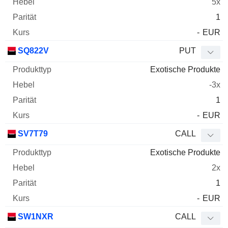
5x
1
-
EUR
SQ822V
PUT
Exotische Produkte
-3x
1
-
EUR
SV7T79
CALL
Exotische Produkte
2x
1
-
EUR
SW1NXR
CALL