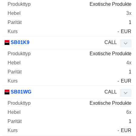
Exotische Produkte
3x
1
-
EUR
SB01K9
CALL
Exotische Produkte
4x
1
-
EUR
SB01WG
CALL
Exotische Produkte
6x
1
-
EUR