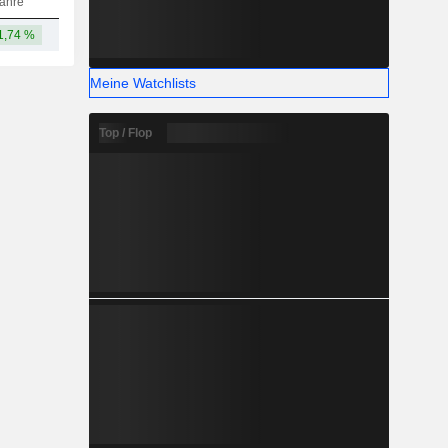
ahre
1,74 %
42,93 Mio.
-
-
-
Meine Watchlists
Top / Flop