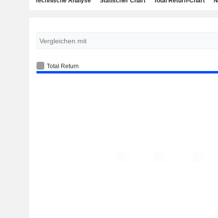
Technische Analyse
Statischer Chart
Total Return-Chart
N
Total Return