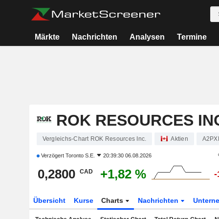
Märkte
Nachrichten
Analysen
Termine
ROK RESOURCES IN
Vergleichs-Chart ROK Resources Inc.
Aktien
A2PX
Verzögert
Toronto S.E.
20:39:30 06.08.2026
0,2800
+1,82 %
CAD
-
Übersicht
Kurse
Charts
Nachrichten
Untern