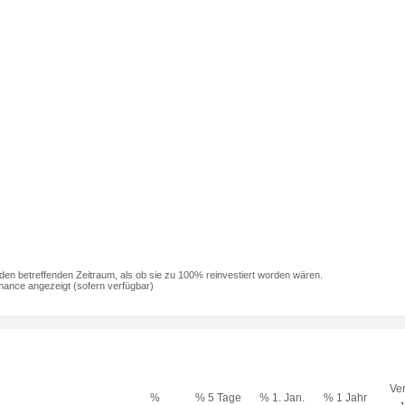
den betreffenden Zeitraum, als ob sie zu 100% reinvestiert worden wären.
mance angezeigt (sofern verfügbar)
Ver
%
% 5 Tage
% 1. Jan.
% 1 Jahr