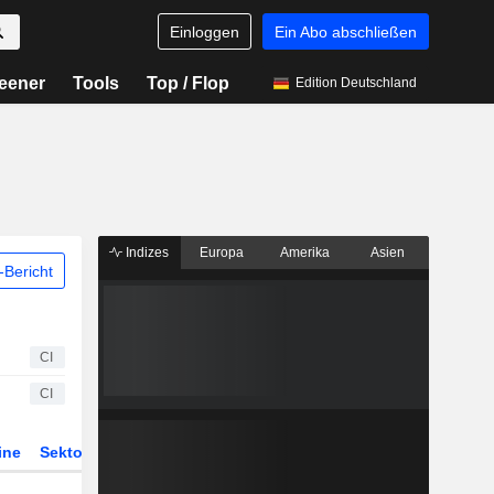
Einloggen
Ein Abo abschließen
eener
Tools
Top / Flop
Edition Deutschland
Indizes
Europa
Amerika
Asien
Bericht
CI
CI
ine
Sektor
Derivate