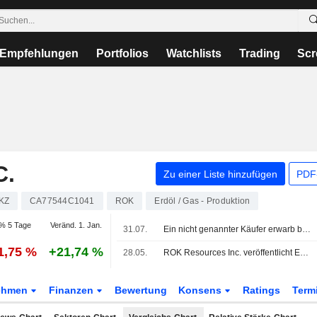
Empfehlungen
Portfolios
Watchlists
Trading
Scr
C.
Zu einer Liste hinzufügen
PDF-
KZ
CA77544C1041
ROK
Erdöl / Gas - Produktion
% 5 Tage
Veränd. 1. Jan.
31.07.
Ein nicht genannter Käufer erwarb bestimmte nicht zum Kerngeschäft gehörende Vermögenswerte im Südosten von Saskatchewan von ROK Resources Inc. (TSXV:ROK) für 8 Mio. CAD.
1,75 %
+21,74 %
28.05.
ROK Resources Inc. veröffentlicht Ergebniszahlen für das erste Quartal zum 31. März 2026
ehmen
Finanzen
Bewertung
Konsens
Ratings
Term