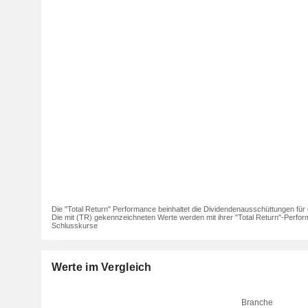
Die "Total Return" Performance beinhaltet die Dividendenausschüttungen für 
Die mit (TR) gekennzeichneten Werte werden mit ihrer "Total Return"-Perfor
Schlusskurse
Werte im Vergleich
Branche