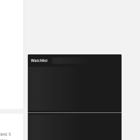
Watchlist
änd. 5
Kap.
KF
MF
LF