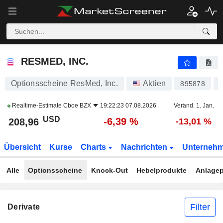
RESMED, INC.
208,96
$
-6,39 %
RESMED, INC.
Optionsscheine ResMed, Inc.
Aktien
895878
Realtime-Estimate
Cboe BZX
19:22:23 07.08.2026
Veränd. 1. Jan.
USD
-6,39 %
208,96
-13,01 %
Übersicht
Kurse
Charts
Nachrichten
Unterneh
Alle
Optionsscheine
Knock-Out
Hebelprodukte
Anlagep
Filter
Derivate