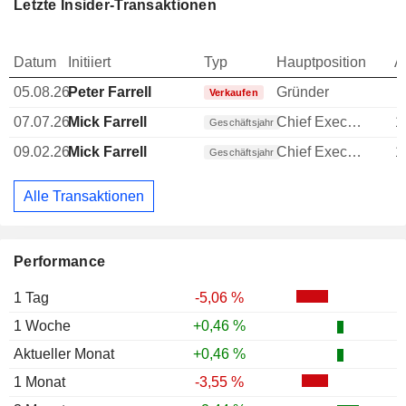
Letzte Insider-Transaktionen
Datum
Initiiert
Typ
Hauptposition
A
05.08.26
Peter Farrell
Gründer
-
Verkaufen
07.07.26
Mick Farrell
Chief Executive Officer (CEO)
1
Geschäftsjahr
09.02.26
Mick Farrell
Chief Executive Officer (CEO)
1
Geschäftsjahr
Alle Transaktionen
Performance
1 Tag
-5,06 %
1 Woche
+0,46 %
Aktueller Monat
+0,46 %
1 Monat
-3,55 %