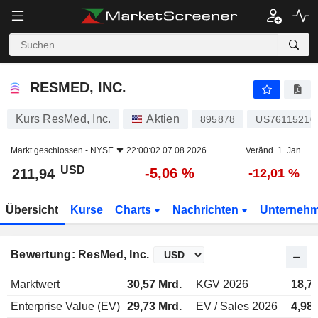
RESMED, INC.
211,94
$
-5,06 %
RESMED, INC.
Kurs ResMed, Inc.
Aktien
895878
US76115210
Markt geschlossen -
NYSE
22:00:02 07.08.2026
Veränd. 1. Jan.
USD
-5,06 %
211,94
-12,01 %
Übersicht
Kurse
Charts
Nachrichten
Unterneh
Bewertung: ResMed, Inc.
Marktwert
30,57 Mrd.
KGV 2026
18,7
Enterprise Value (EV)
29,73 Mrd.
EV / Sales 2026
4,98