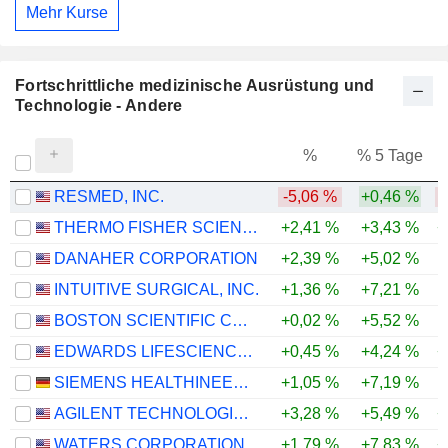
Mehr Kurse
Fortschrittliche medizinische Ausrüstung und
Technologie - Andere
%
% 5 Tage
%
RESMED, INC.
-5,06 %
+0,46 %
-
THERMO FISHER SCIENTIFIC, INC.
+2,41 %
+3,43 %
+
DANAHER CORPORATION
+2,39 %
+5,02 %
INTUITIVE SURGICAL, INC.
+1,36 %
+7,21 %
-
BOSTON SCIENTIFIC CORPORATION
+0,02 %
+5,52 %
-
EDWARDS LIFESCIENCES CORPORATION
+0,45 %
+4,24 %
+
SIEMENS HEALTHINEERS AG
+1,05 %
+7,19 %
-
AGILENT TECHNOLOGIES, INC.
+3,28 %
+5,49 %
+
WATERS CORPORATION
+1,79 %
+7,83 %
+