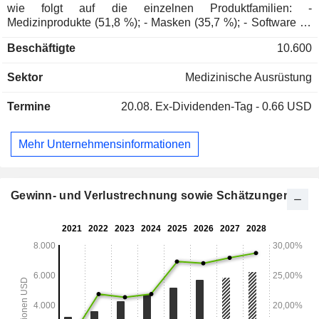
wie folgt auf die einzelnen Produktfamilien: -
Medizinprodukte (51,8 %); - Masken (35,7 %); - Software as
a Service (12,5 %): Softwarelösungen für das Management
Beschäftigte
10.600
der häuslichen Pflege. Ende Juni 2025 verfügte die Gruppe
über acht Produktionsstätten in den Vereinigten Staaten
Sektor
Medizinische Ausrüstung
(drei), Australien, China, Singapur, Malaysia und Frankreich.
Die Vereinigten Staaten machen 63,8 % des Nettoumsatzes
Termine
20.08.
Ex-Dividenden-Tag - 0.66 USD
aus.
Mehr Unternehmensinformationen
Gewinn- und Verlustrechnung sowie Schätzungen