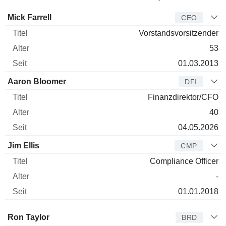
Manager
Titel
Alter
Seit
Mick Farrell
CEO
Vorstandsvorsitzender
53
01.03.2013
Aaron Bloomer
DFI
Finanzdirektor/CFO
40
04.05.2026
Jim Ellis
CMP
Compliance Officer
-
01.01.2018
Verwaltungsratsmitglied
Titel
Alter
Seit
Ron Taylor
BRD