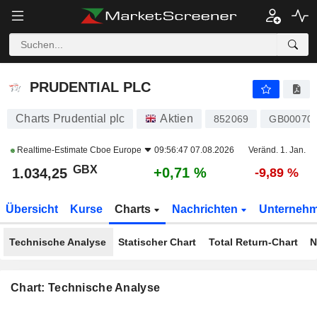
PRUDENTIAL PLC
1.034,25
p
+0,71 %
PRUDENTIAL PLC
Charts Prudential plc
Aktien
852069
GB00070
Realtime-Estimate
Cboe Europe
09:56:47 07.08.2026
Veränd. 1. Jan.
GBX
+0,71 %
1.034,25
-9,89 %
Übersicht
Kurse
Charts
Nachrichten
Unterneh
Technische Analyse
Statischer Chart
Total Return-Chart
N
Chart: Technische Analyse