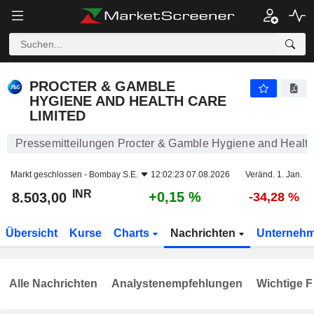
PROCTER & GAMBLE HYGIENE AND HEALTH CARE LIMITED
8.503,00
₹
+0,15 %
PROCTER & GAMBLE
HYGIENE AND HEALTH CARE
LIMITED
Pressemitteilungen Procter & Gamble Hygiene and Health
Markt geschlossen -
Bombay S.E.
12:02:23 07.08.2026
Veränd. 1. Jan.
INR
+0,15 %
8.503,00
-34,28 %
Übersicht
Kurse
Charts
Nachrichten
Unterneh
Alle Nachrichten
Analystenempfehlungen
Wichtige F