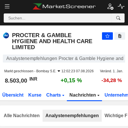
PROCTER & GAMBLE HYGIENE AND HEALTH CARE LIMITED
8.503,00
₹
+0,15 %
PROCTER & GAMBLE
HYGIENE AND HEALTH CARE
LIMITED
Analystenempfehlungen Procter & Gamble Hygiene and He
Markt geschlossen -
Bombay S.E.
12:02:23 07.08.2026
Veränd. 1. Jan.
INR
+0,15 %
8.503,00
-34,28 %
Übersicht
Kurse
Charts
Nachrichten
Unterneh
Alle Nachrichten
Analystenempfehlungen
Wichtige F