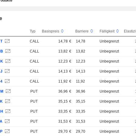
rodukte
e
Typ
Basispreis
Barriere
Fälligkeit
8T
CALL
14,78
€
14,78
Unbegrenzt
9B
CALL
13,82
€
13,82
Unbegrenzt
7K
CALL
12,23
€
12,23
Unbegrenzt
7J
CALL
14,13
€
14,13
Unbegrenzt
84
CALL
11,92
€
11,92
Unbegrenzt
6M
PUT
36,96
€
36,96
Unbegrenzt
1K
PUT
35,15
€
35,15
Unbegrenzt
KH
PUT
33,35
€
33,35
Unbegrenzt
LA
PUT
31,53
€
31,53
Unbegrenzt
QP
PUT
29,70
€
29,70
Unbegrenzt