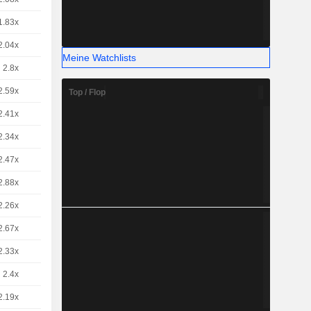
1.83x
2
6.28 / 6.29
2.04x
2
5.62 / 5.63
Meine Watchlists
2.8x
1
8,200
EUR
2.59x
1
8,870
EUR
Top / Flop
2.41x
1
9,520
EUR
2.34x
1
9,790
EUR
2.47x
2
4.63 / 4.64
2.88x
2
3.97 / 3.98
2.26x
1
10,16
EUR
2.67x
1
8,570
EUR
2.33x
1
9,850
EUR
2.4x
1
9,540
EUR
2.19x
1
10,46
EUR