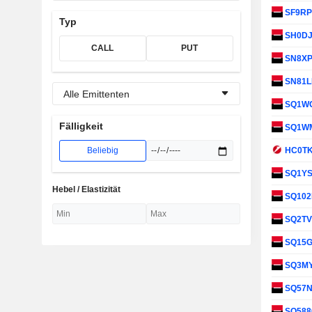
SF9R
Typ
SH0D
CALL
PUT
SN8X
SN81
Alle Emittenten
SQ1W
Fälligkeit
SQ1W
Beliebig
HC0T
SQ1Y
Hebel / Elastizität
SQ10
SQ2T
SQ15
SQ3M
SQ57
SQ588