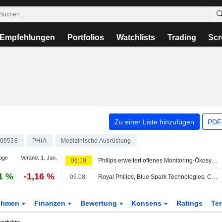
Empfehlungen
Portfolios
Watchlists
Trading
Scr
Zu einer Liste hinzufügen
PDF-
09538
PHIA
Medizinische Ausrüstung
age
Veränd. 1. Jan.
06:19
Philips erweitert offenes Monitoring-Ökosystem für die Übergangspflege durch neue Partnerschaften
1 %
-1,16 %
06.08.
Royal Philips, Blue Spark Technologies, Caretaker Medical, Cuviva, LifeSignals, Respiree und smartQare erweitern offenes Patientenmonitoring-Ökosystem, um Gesundheitssystemen den Blick auf Patienten auch jenseits des Krankenbetts zu ermöglichen
ehmen
Finanzen
Bewertung
Konsens
Ratings
Te