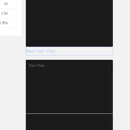
2x
1
11,43
EUR
1.9x
1
12,07
EUR
1.95x
1
11,77
EUR
Mehr Top / Flop
Top / Flop