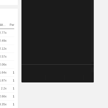
Elastizität
Parität
Kurs
2.77x
1
8,260
EUR
2.49x
1
9,210
EUR
2.12x
1
10,81
EUR
2.57x
1
8,890
EUR
2.06x
1
11,11
EUR
1.64x
10
1.4 / 1.41
1.87x
10
1,220
EUR
2.2x
10
1,040
EUR
2.66x
10
0,8600
EUR
3.35x
10
0,6800
EUR