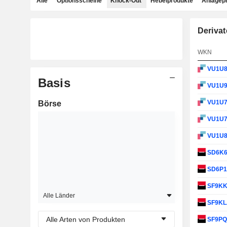
Alle
Optionsscheine
Knock-Out
Hebelprodukte
Anlagep
Derivat
WKN
VU1U
Basis
VU1U
VU1U
Börse
VU1U
VU1U
SD6K
SD6P
SF9K
Alle Länder
SF9K
Alle Arten von Produkten
SF9P