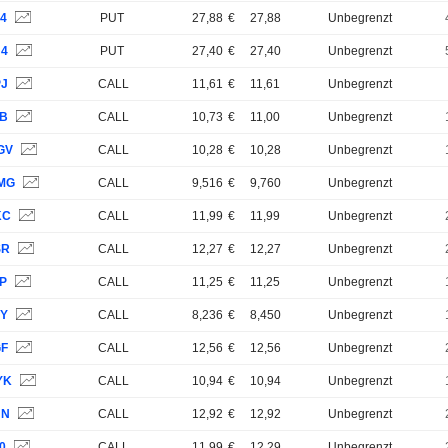
P4
PUT
27,88
€
27,88
Unbegrenzt
J4
PUT
27,40
€
27,40
Unbegrenzt
PJ
CALL
11,61
€
11,61
Unbegrenzt
LB
CALL
10,73
€
11,00
Unbegrenzt
GV
CALL
10,28
€
10,28
Unbegrenzt
MG
CALL
9,516
€
9,760
Unbegrenzt
KC
CALL
11,99
€
11,99
Unbegrenzt
SR
CALL
12,27
€
12,27
Unbegrenzt
2P
CALL
11,25
€
11,25
Unbegrenzt
VY
CALL
8,236
€
8,450
Unbegrenzt
GF
CALL
12,56
€
12,56
Unbegrenzt
YK
CALL
10,94
€
10,94
Unbegrenzt
NN
CALL
12,92
€
12,92
Unbegrenzt
0
CALL
11,99
€
12,29
Unbegrenzt