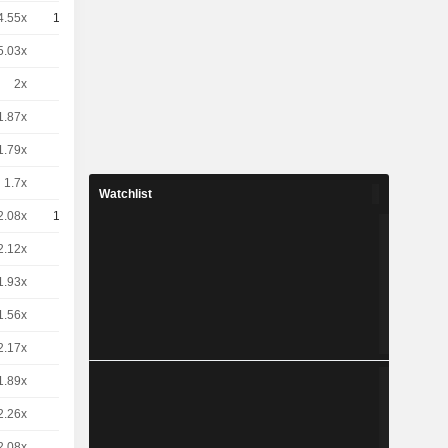
4.55x
10
0,5000
EUR
5.03x
5
0.91 / 0.92
2x
1
11,49
EUR
1.87x
1
12,28
EUR
1.79x
1
12,81
EUR
1.7x
1
13,50
EUR
Watchlist
2.08x
10
1.1 / 1.11
2.12x
1
10,81
EUR
1.93x
2
5.95 / 5.96
1.56x
1
14,76
EUR
2.17x
2
5.29 / 5.3
1.89x
1
12,14
EUR
2.26x
1
10,16
EUR
2.08x
1
11,03
EUR