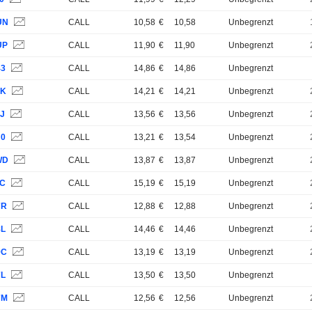
UN
CALL
10,58
€
10,58
Unbegrenzt
UP
CALL
11,90
€
11,90
Unbegrenzt
43
CALL
14,86
€
14,86
Unbegrenzt
9K
CALL
14,21
€
14,21
Unbegrenzt
9J
CALL
13,56
€
13,56
Unbegrenzt
J0
CALL
13,21
€
13,54
Unbegrenzt
WD
CALL
13,87
€
13,87
Unbegrenzt
9C
CALL
15,19
€
15,19
Unbegrenzt
7R
CALL
12,88
€
12,88
Unbegrenzt
8L
CALL
14,46
€
14,46
Unbegrenzt
9C
CALL
13,19
€
13,19
Unbegrenzt
7L
CALL
13,50
€
13,50
Unbegrenzt
7M
CALL
12,56
€
12,56
Unbegrenzt