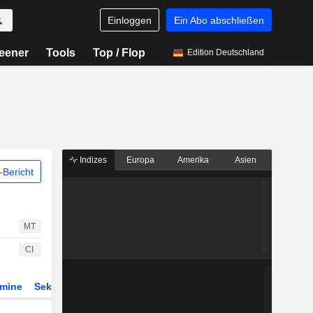
Einloggen
Ein Abo abschließen
eener
Tools
Top / Flop
Edition Deutschland
Indizes
Europa
Amerika
Asien
Bericht
MT
CI
rmine
Sektor
Derivate
ETFs