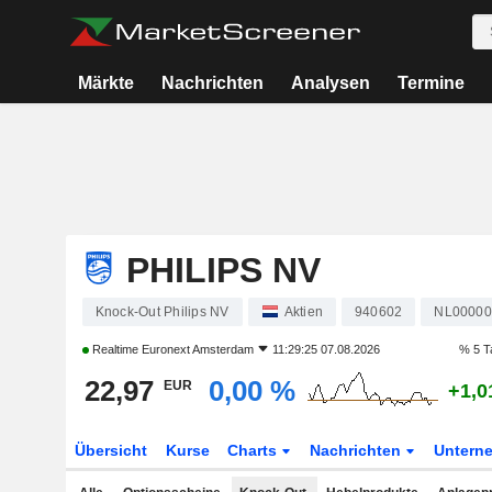
Märkte
Nachrichten
Analysen
Termine
PHILIPS NV
Knock-Out Philips NV
Aktien
940602
NL00000
Realtime
Euronext Amsterdam
11:29:25 07.08.2026
% 5 T
22,97
0,00 %
EUR
+1,0
Übersicht
Kurse
Charts
Nachrichten
Untern