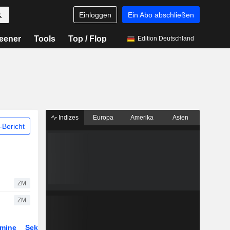
Einloggen
Ein Abo abschließen
eener
Tools
Top / Flop
Edition Deutschland
Indizes
Europa
Amerika
Asien
Bericht
ZM
ZM
rmine
Sektor
Derivate
ETFs