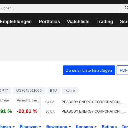
Empfehlungen
Portfolios
Watchlists
Trading
Scr
Zu einer Liste hinzufügen
PDF-
DPT7
US7045511000
BTU
Kohle
5 Tage
Veränd. 1. Jan.
04.08.
PEABODY ENERGY CORPORATION : UBS-Empfehlung weiterhin neutral
,91 %
-20,81 %
30.07.
PEABODY ENERGY CORPORATION : BMO Capital bleibt bei seiner Kaufempfehlung
ehmen
Finanzen
Bewertung
Konsens
Ratings
Te