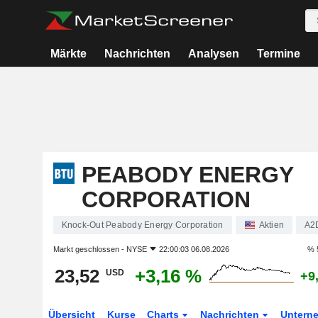
Märkte
Nachrichten
Analysen
Termine
PEABODY ENERGY
CORPORATION
Knock-Out Peabody Energy Corporation
Aktien
A2
Markt geschlossen -
NYSE
22:00:03 06.08.2026
% 
23,52
+3,16 %
USD
+9
Übersicht
Kurse
Charts
Nachrichten
Untern