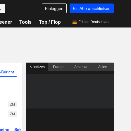
Einloggen
Ein Abo abschließen
eener
Tools
Top / Flop
Edition Deutschland
Indizes
Europa
Amerika
Asien
Bericht
ZM
ZM
rmine
Sektor
Derivate
ETFs