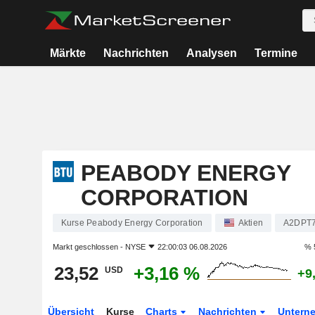
Märkte
Nachrichten
Analysen
Termine
PEABODY ENERGY
CORPORATION
Kurse Peabody Energy Corporation
Aktien
A2DPT
Markt geschlossen -
NYSE
22:00:03 06.08.2026
% 
23,52
+3,16 %
USD
+9
Übersicht
Kurse
Charts
Nachrichten
Untern