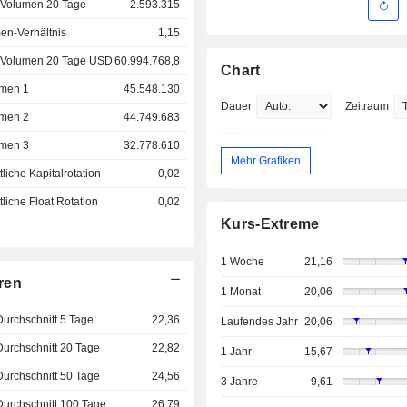
 Volumen 20 Tage
2.593.315
en-Verhältnis
1,15
 Volumen 20 Tage USD
60.994.768,8
Chart
men 1
45.548.130
Dauer
Zeitraum
men 2
44.749.683
men 3
32.778.610
Mehr Grafiken
liche Kapitalrotation
0,02
liche Float Rotation
0,02
Kurs-Extreme
1 Woche
21,16
ren
1 Monat
20,06
Durchschnitt 5 Tage
22,36
Laufendes Jahr
20,06
Durchschnitt 20 Tage
22,82
1 Jahr
15,67
Durchschnitt 50 Tage
24,56
3 Jahre
9,61
Durchschnitt 100 Tage
26,79