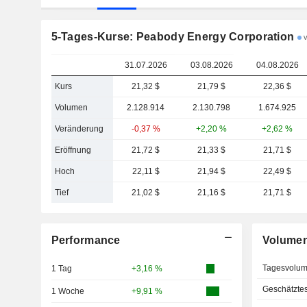
5-Tages-Kurse: Peabody Energy Corporation
v
31.07.2026
03.08.2026
04.08.2026
Kurs
21,32 $
21,79 $
22,36 $
Volumen
2.128.914
2.130.798
1.674.925
Veränderung
-0,37 %
+2,20 %
+2,62 %
Eröffnung
21,72 $
21,33 $
21,71 $
Hoch
22,11 $
21,94 $
22,49 $
Tief
21,02 $
21,16 $
21,71 $
Performance
Volume
Tagesvolu
1 Tag
+3,16 %
Geschätzte
1 Woche
+9,91 %