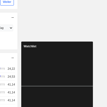
Weiter
Watchlist
24,22
24,53
41,14
41,14
41,14