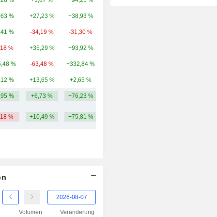
,28 %
+3,87 %
+94,21 %
24,88 Mrd.
,63 %
+27,23 %
+38,93 %
24,8 Mrd.
,41 %
-34,19 %
-31,30 %
22,57 Mrd.
,18 %
+35,29 %
+93,92 %
8,32 Mrd.
,48 %
-63,48 %
+332,84 %
8,38 Mrd.
,12 %
+13,65 %
+2,65 %
7,2 Mrd.
,95 %
+6,73 %
+76,23 %
29,93 Mrd.
,18 %
+10,49 %
+75,81 %
on
Volumen
Veränderung