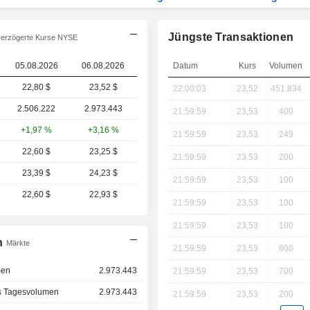
Jüngste Transaktionen
erzögerte Kurse NYSE
05.08.2026
06.08.2026
Datum
Kurs
Volumen
22,80 $
23,52 $
22:00:03
23,52
451.834
2.506.222
2.973.443
21:59:59
23,53
400
+1,97 %
+3,16 %
21:59:59
23,53
249
22,60 $
23,25 $
21:59:59
23,53
200
23,39 $
24,23 $
21:59:59
23,53
100
22,60 $
22,93 $
21:59:59
23,53
100
21:59:59
23,53
100
n
Märkte
21:59:59
23,53
800
men
2.973.443
21:59:59
23,53
700
s Tagesvolumen
2.973.443
21:59:59
23,53
200