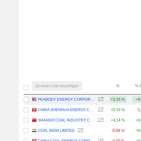
Zu einer Liste hinzufügen
%
% 
PEABODY ENERGY CORPORATION
+3,16 %
+9
CHINA SHENHUA ENERGY COMPANY LIMITED
+0,33 %
-1
SHAANXI COAL INDUSTRY COMPANY LIMITED
+4,14 %
+0
COAL INDIA LIMITED
-0,08 %
+0