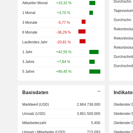
Durchschn.
Aktueller Monat
+10,32 %
Tagesvolum
1 Monat
+3,70 %
Durchschn.
3 Monate
-5,77 %
Rekordvolu
6 Monate
-36,29 %
Rekordvolu
Laufendes Jahr
-20,81 %
Rekordvolu
1 Jahr
+42,55 %
Durchschnitt
3 Jahre
+7,84 %
Durchschnitt
5 Jahre
+90,45 %
Basisdaten
Indikato
Marktwert (USD)
2.864.736.000
Gleitender 
Umsatz (USD)
3.861.500.000
Gleitender 
Mitarbeiterzahl
5.400
Gleitender 
Umsatz / Mitarbeiter (USD)
715.093
Gleitender 