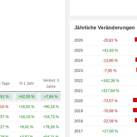
Jährliche Veränderungen
2026
-20,81 %
2025
+41,83 %
2024
-13,90 %
2023
-7,95 %
Veränd. 3
2022
+162,36 %
5 Tage
% 1 Jahr
Kap.($)
Jahre
2021
+317,84 %
,91 %
+42,55 %
+7,84 %
2,86 Mrd.
2020
-73,57 %
,10 %
+16,92 %
+90,18 %
138 Mrd.
2019
-70,08 %
,57 %
+16,10 %
+54,73 %
35,73 Mrd.
2018
-22,58 %
,27 %
+9,41 %
+78,26 %
26,89 Mrd.
2017
+27,00 %