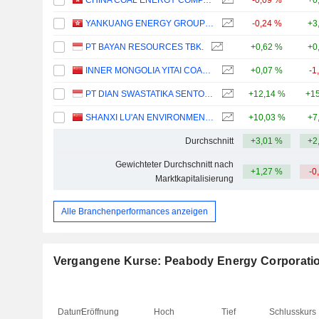
CHINA COAL ENERGY COMPANY LIMITED
-0,09 %
+0
YANKUANG ENERGY GROUP COMPANY LIMITED
-0,24 %
+3
PT BAYAN RESOURCES TBK.
+0,62 %
+0
INNER MONGOLIA YITAI COAL CO.,LTD.
+0,07 %
-1
PT DIAN SWASTATIKA SENTOSA TBK
+12,14 %
+15
SHANXI LU'AN ENVIRONMENTAL ENERGY DEVELOPMENT CO., LTD.
+10,03 %
+7
Durchschnitt
+3,01 %
+2
Gewichteter Durchschnitt nach
+1,27 %
-0
Marktkapitalisierung
Alle Branchenperformances anzeigen
Vergangene Kurse: Peabody Energy Corporati
Datum
Eröffnung
Hoch
Tief
Schlusskurs