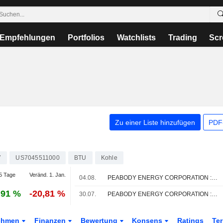
Empfehlungen
Portfolios
Watchlists
Trading
Scr
Zu einer Liste hinzufügen
PDF-
7
US7045511000
BTU
Kohle
5 Tage
Veränd. 1. Jan.
04.08.
PEABODY ENERGY CORPORATION : UBS-Empfehlung weiterhin neutral
,91 %
-20,81 %
30.07.
PEABODY ENERGY CORPORATION : BMO Capital bleibt bei seiner Kaufempfehlung
ehmen
Finanzen
Bewertung
Konsens
Ratings
Te