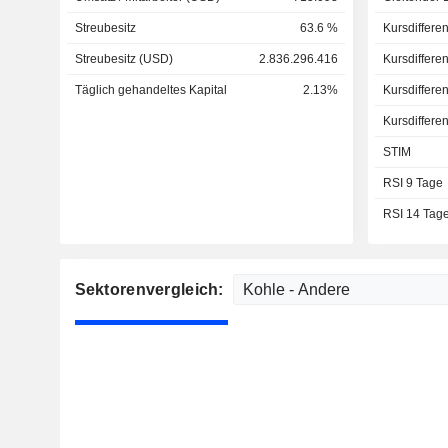
Streubesitz
63.6 %
Kursdiffere
Streubesitz (USD)
2.836.296.416
Kursdiffere
Täglich gehandeltes Kapital
2.13%
Kursdiffere
Kursdiffere
STIM
RSI 9 Tage
RSI 14 Tag
Sektorenvergleich: