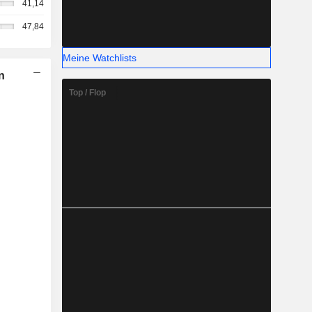
41,14
47,84
Meine Watchlists
n
Top / Flop