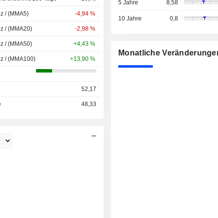
5 Jahre
8,58
nz / (MMA5)
-4,94 %
10 Jahre
0,8
nz / (MMA20)
-2,98 %
nz / (MMA50)
+4,43 %
Monatliche Veränderunge
nz / (MMA100)
+13,90 %
52,17
e
48,33