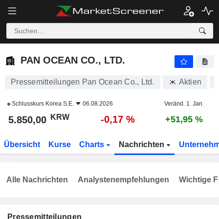
PAN OCEAN CO., LTD.
5.850,00
₩
-0,17 %
PAN OCEAN CO., LTD.
Pressemitteilungen Pan Ocean Co., Ltd.
Aktien
Schlusskurs
Korea S.E.
06.08.2026
Veränd. 1. Jan.
KRW
-0,17 %
5.850,00
+51,95 %
Übersicht
Kurse
Charts
Nachrichten
Unterneh
Alle Nachrichten
Analystenempfehlungen
Wichtige F
Pressemitteilungen