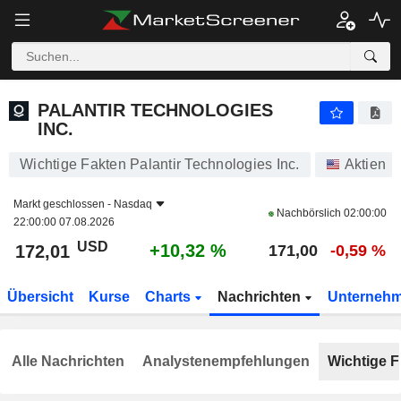
PALANTIR TECHNOLOGIES INC.
172,01
$
+10,32 %
PALANTIR TECHNOLOGIES
INC.
Wichtige Fakten Palantir Technologies Inc.
Aktien
Markt geschlossen -
Nasdaq
Nachbörslich
02:00:00
22:00:00 07.08.2026
USD
+10,32 %
172,01
171,00
-0,59 %
Übersicht
Kurse
Charts
Nachrichten
Unterneh
Alle Nachrichten
Analystenempfehlungen
Wichtige F