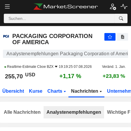
PACKAGING CORPORATION OF AMERICA
255,70
$
+1,17 %
PACKAGING CORPORATION
OF AMERICA
Analystenempfehlungen Packaging Corporation of Americ
Realtime-Estimate
Cboe BZX
19:19:25 07.08.2026
Veränd. 1. Jan.
USD
+1,17 %
255,70
+23,83 %
Übersicht
Kurse
Charts
Nachrichten
Unterneh
Alle Nachrichten
Analystenempfehlungen
Wichtige F