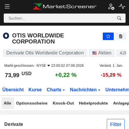
OTIS WORLDWIDE CORPORATION
73,99
$
+0,22 %
OTIS WORLDWIDE
CORPORATION
Derivate Otis Worldwide Corporation
Aktien
A2P
Markt geschlossen -
NYSE
22:00:02 07.08.2026
Veränd. 1. Jan.
USD
+0,22 %
73,99
-15,29 %
Übersicht
Kurse
Charts
Nachrichten
Unterneh
Alle
Optionsscheine
Knock-Out
Hebelprodukte
Anlagep
Filter
Derivate