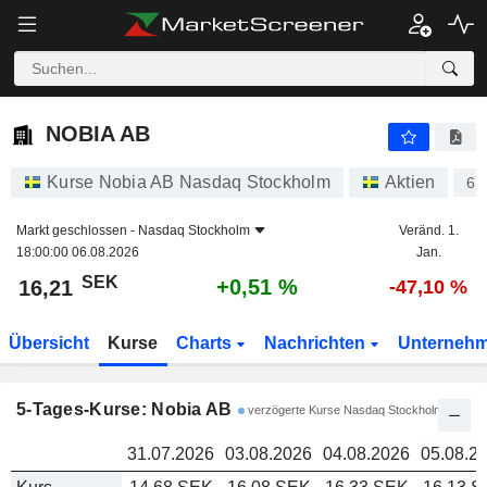
NOBIA AB
16,21
k
NOBIA AB
Kurse Nobia AB Nasdaq Stockholm
Aktien
66
Markt geschlossen -
Nasdaq Stockholm
Veränd. 1.
18:00:00 06.08.2026
Jan.
SEK
+0,51 %
16,21
-47,10 %
Übersicht
Kurse
Charts
Nachrichten
Unterneh
5-Tages-Kurse: Nobia AB
verzögerte Kurse Nasdaq Stockholm
31.07.2026
03.08.2026
04.08.2026
05.08.2