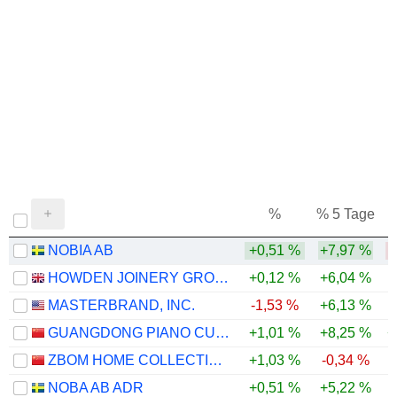
%
% 5 Tage
%
NOBIA AB
+0,51 %
+7,97 %
-
HOWDEN JOINERY GROUP PLC
+0,12 %
+6,04 %
MASTERBRAND, INC.
-1,53 %
+6,13 %
-
GUANGDONG PIANO CUSTOMIZED FURNITURE CO., LTD.
+1,01 %
+8,25 %
+
ZBOM HOME COLLECTION CO.,LTD
+1,03 %
-0,34 %
-
NOBA AB ADR
+0,51 %
+5,22 %
-