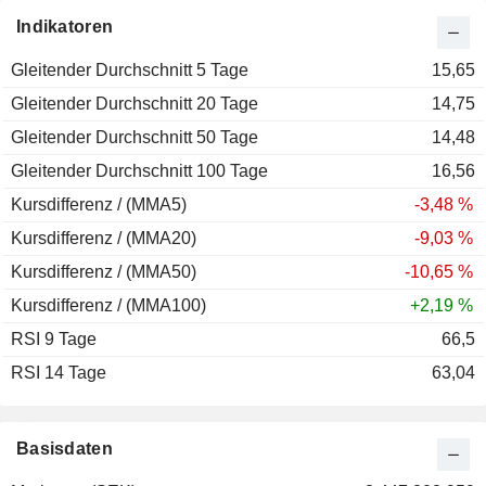
2013
+105,66 %
Indikatoren
2012
+8,16 %
Gleitender Durchschnitt 5 Tage
2011
-59,34 %
15,65
Gleitender Durchschnitt 20 Tage
2010
+43,79 %
14,75
Gleitender Durchschnitt 50 Tage
2009
+149,40 %
14,48
Gleitender Durchschnitt 100 Tage
2008
-70,78 %
16,56
Kursdifferenz / (MMA5)
2007
-34,54 %
-3,48 %
Kursdifferenz / (MMA20)
2006
+63,66 %
-9,03 %
Kursdifferenz / (MMA50)
2005
+46,36 %
-10,65 %
Kursdifferenz / (MMA100)
2004
+46,67 %
+2,19 %
RSI 9 Tage
2003
+16,28 %
66,5
RSI 14 Tage
63,04
Basisdaten