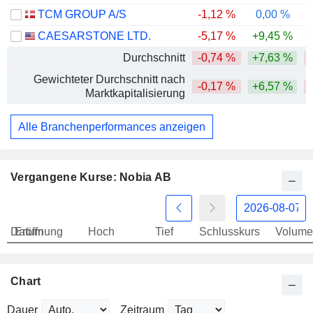
TCM GROUP A/S
-1,12 %
0,00 %
CAESARSTONE LTD.
-5,17 %
+9,45 %
+
Durchschnitt
-0,74 %
+7,63 %
-
Gewichteter Durchschnitt nach
-0,17 %
+6,57 %
Marktkapitalisierung
Alle Branchenperformances anzeigen
Vergangene Kurse: Nobia AB
Datum
Eröffnung
Hoch
Tief
Schlusskurs
Volume
Chart
Dauer
Zeitraum