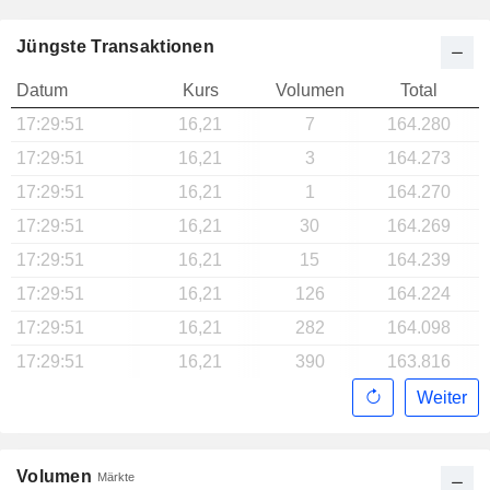
Jüngste Transaktionen
Datum
Kurs
Volumen
Total
17:29:51
16,21
7
164.280
17:29:51
16,21
3
164.273
17:29:51
16,21
1
164.270
17:29:51
16,21
30
164.269
17:29:51
16,21
15
164.239
17:29:51
16,21
126
164.224
17:29:51
16,21
282
164.098
17:29:51
16,21
390
163.816
Weiter
Volumen
Märkte