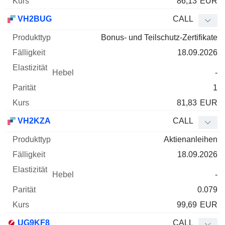
86,13
EUR
VH2BUG
CALL
Bonus- und Teilschutz-Zertifikate
18.09.2026
-
1
81,83
EUR
VH2KZA
CALL
Aktienanleihen
18.09.2026
-
0.079
99,69
EUR
UG9KF8
CALL