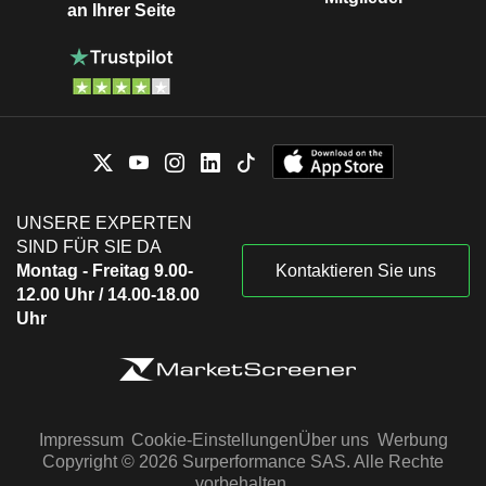
an Ihrer Seite
UNSERE EXPERTEN
SIND FÜR SIE DA
Montag - Freitag 9.00-
Kontaktieren Sie uns
12.00 Uhr / 14.00-18.00
Uhr
Impressum
Cookie-Einstellungen
Über uns
Werbung
Copyright © 2026 Surperformance SAS. Alle Rechte
vorbehalten.