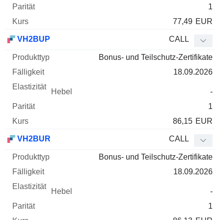
1
77,49
EUR
VH2BUP
CALL
Bonus- und Teilschutz-Zertifikate
18.09.2026
-
1
86,15
EUR
VH2BUR
CALL
Bonus- und Teilschutz-Zertifikate
18.09.2026
-
1