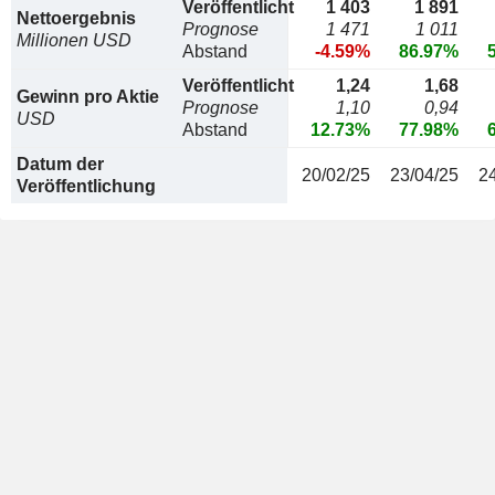
Veröffentlicht
1 403
1 891
Nettoergebnis
Prognose
1 471
1 011
Millionen USD
Abstand
-4.59%
86.97%
Veröffentlicht
1,24
1,68
Gewinn pro Aktie
Prognose
1,10
0,94
USD
Abstand
12.73%
77.98%
Datum der
20/02/25
23/04/25
2
Veröffentlichung