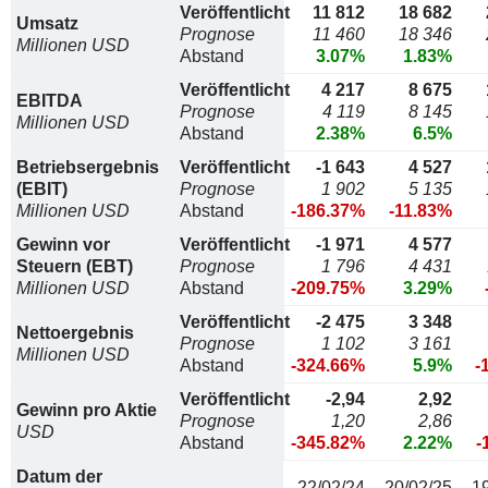
Veröffentlicht
11 812
18 682
Umsatz
Prognose
11 460
18 346
Millionen USD
Abstand
3.07%
1.83%
Veröffentlicht
4 217
8 675
EBITDA
Prognose
4 119
8 145
Millionen USD
Abstand
2.38%
6.5%
Betriebsergebnis
Veröffentlicht
-1 643
4 527
(EBIT)
Prognose
1 902
5 135
Millionen USD
Abstand
-186.37%
-11.83%
Gewinn vor
Veröffentlicht
-1 971
4 577
Steuern (EBT)
Prognose
1 796
4 431
Millionen USD
Abstand
-209.75%
3.29%
Veröffentlicht
-2 475
3 348
Nettoergebnis
Prognose
1 102
3 161
Millionen USD
Abstand
-324.66%
5.9%
-
Veröffentlicht
-2,94
2,92
Gewinn pro Aktie
Prognose
1,20
2,86
USD
Abstand
-345.82%
2.22%
-
Datum der
22/02/24
20/02/25
1