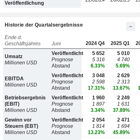
Veröffentlichung
Historie der Quartalsergebnisse
Ende d.
2024 Q4
2025 Q1
2
Geschäftsjahres
Juni
Veröffentlicht
5 652
5 010
Umsatz
Prognose
5 316
4 740
Millionen USD
Abstand
6.33%
5.69%
Veröffentlicht
3 048
2 629
EBITDA
Prognose
2 598
2 313
Millionen USD
Abstand
17.31%
13.67%
Betriebsergebnis
Veröffentlicht
1 960
2 249
(EBIT)
Prognose
1 897
1 631
Millionen USD
Abstand
3.34%
37.89%
Gewinn vor
Veröffentlicht
2 054
2 471
Steuern (EBT)
Prognose
1 814
1 694
Millionen USD
Abstand
13.23%
45.89%