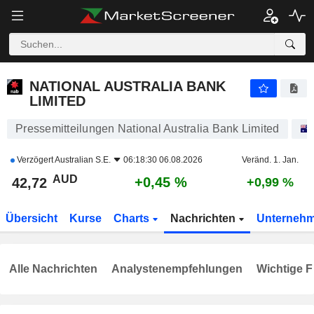
NATIONAL AUSTRALIA BANK LIMITED
42,72
$
+0,45 %
NATIONAL AUSTRALIA BANK
LIMITED
Pressemitteilungen National Australia Bank Limited
Verzögert
Australian S.E.
06:18:30 06.08.2026
Veränd. 1. Jan.
AUD
+0,45 %
42,72
+0,99 %
Übersicht
Kurse
Charts
Nachrichten
Unterneh
Alle Nachrichten
Analystenempfehlungen
Wichtige F