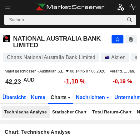
NATIONAL AUSTRALIA BANK LIMITED
42,23
$
-1,10 %
NATIONAL AUSTRALIA BANK
LIMITED
Charts National Australia Bank Limited
Aktien
85
Markt geschlossen -
Australian S.E.
08:14:45 07.08.2026
Veränd. 1. Jan.
AUD
-1,10 %
42,23
-0,19 %
Übersicht
Kurse
Charts
Nachrichten
Unterneh
Technische Analyse
Statischer Chart
Total Return-Chart
N
Chart: Technische Analyse