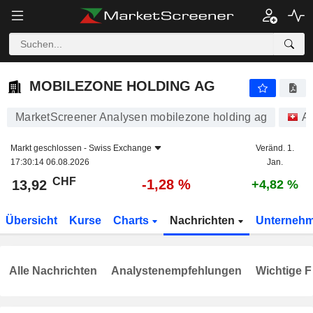
MOBILEZONE HOLDING AG
13,92
CHF
-1,28 %
MOBILEZONE HOLDING AG
MarketScreener Analysen mobilezone holding ag
Ak
Markt geschlossen -
Swiss Exchange
Veränd. 1.
17:30:14 06.08.2026
Jan.
CHF
-1,28 %
13,92
+4,82 %
Übersicht
Kurse
Charts
Nachrichten
Unterneh
Alle Nachrichten
Analystenempfehlungen
Wichtige F