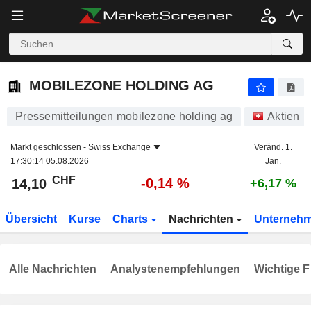
MOBILEZONE HOLDING AG
14,10
CHF
-0,14 %
MOBILEZONE HOLDING AG
Pressemitteilungen mobilezone holding ag
Aktien
Markt geschlossen -
Swiss Exchange
Veränd. 1.
17:30:14 05.08.2026
Jan.
CHF
-0,14 %
14,10
+6,17 %
Übersicht
Kurse
Charts
Nachrichten
Unterneh
Alle Nachrichten
Analystenempfehlungen
Wichtige F