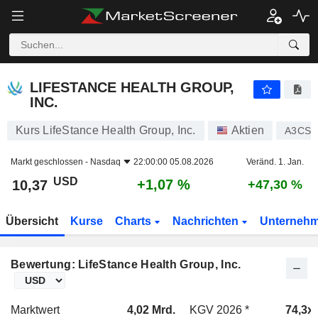
LIFESTANCE HEALTH GROUP, INC.
10,37
$
+1,07 %
LIFESTANCE HEALTH GROUP,
INC.
Kurs LifeStance Health Group, Inc.
Aktien
A3CS0
Markt geschlossen -
Nasdaq
22:00:00 05.08.2026
Veränd. 1. Jan.
USD
+1,07 %
10,37
+47,30 %
Übersicht
Kurse
Charts
Nachrichten
Unterneh
Bewertung: LifeStance Health Group, Inc.
Marktwert
4,02 Mrd.
KGV 2026 *
74,3x