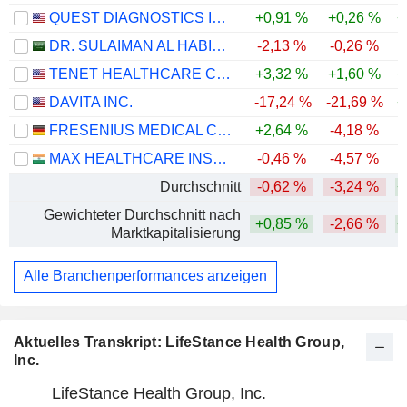
QUEST DIAGNOSTICS INCORPORATED
+0,91 %
+0,26 %
+
DR. SULAIMAN AL HABIB MEDICAL SERVICES GROUP COMPANY
-2,13 %
-0,26 %
-
TENET HEALTHCARE CORPORATION
+3,32 %
+1,60 %
+
DAVITA INC.
-17,24 %
-21,69 %
+
FRESENIUS MEDICAL CARE AG
+2,64 %
-4,18 %
MAX HEALTHCARE INSTITUTE LIMITED
-0,46 %
-4,57 %
-
Durchschnitt
-0,62 %
-3,24 %
+
Gewichteter Durchschnitt nach
+0,85 %
-2,66 %
+
Marktkapitalisierung
Alle Branchenperformances anzeigen
Aktuelles Transkript: LifeStance Health Group,
Inc.
LifeStance Health Group, Inc.