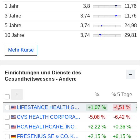
1 Jahr
3,8
11,76
3 Jahre
3,74
11,76
5 Jahre
3,74
24,98
10 Jahre
3,74
29,81
Mehr Kurse
Einrichtungen und Dienste des
Gesundheitswesens - Andere
%
% 5 Tage
%
LIFESTANCE HEALTH GROUP, INC.
+1,07 %
-4,51 %
+
CVS HEALTH CORPORATION
-5,08 %
-6,42 %
+
HCA HEALTHCARE, INC.
+2,22 %
+0,36 %
+
FRESENIUS SE & CO. KGAA
+2,15 %
+6,15 %
+