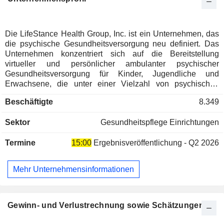
Die LifeStance Health Group, Inc. ist ein Unternehmen, das
die psychische Gesundheitsversorgung neu definiert. Das
Unternehmen konzentriert sich auf die Bereitstellung
virtueller und persönlicher ambulanter psychischer
Gesundheitsversorgung für Kinder, Jugendliche und
Erwachsene, die unter einer Vielzahl von psychischen
Erkrankungen leiden. Seine patientenorientierte Plattform
Beschäftigte
8.349
verbindet differenzierte klinische Kompetenzen mit einer
personalisierten, digital gestützten Patientenerfahrung, die
Sektor
Gesundheitspflege Einrichtungen
darauf ausgelegt ist, den Zugang und die Behandlung für
Patienten zu revolutionieren. Seine Fachkräfte bieten
Termine
15:00
Ergebnisveröffentlichung - Q2 2026
Patienten ein umfassendes, multidisziplinäres Angebot an
psychischen Gesundheitsdienstleistungen, das
psychiatrische Untersuchungen und Behandlungen,
Mehr Unternehmensinformationen
psychologische und neuropsychologische Tests sowie
Einzel-, Familien- und Gruppentherapien umfasst. Das
Unternehmen behandelt eine Reihe von psychischen
Erkrankungen, darunter Angstzustände, Depressionen,
Gewinn- und Verlustrechnung sowie Schätzungen
bipolare Störungen, Essstörungen, psychotische Störungen
und posttraumatische Belastungsstörungen. Es beschäftigt