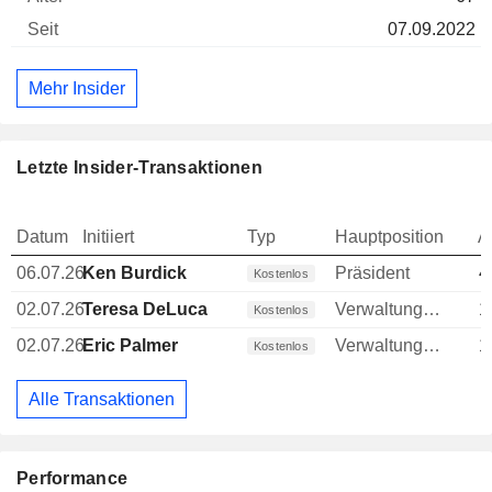
07.09.2022
Mehr Insider
Letzte Insider-Transaktionen
Datum
Initiiert
Typ
Hauptposition
A
06.07.26
Ken Burdick
Präsident
4
Kostenlos
02.07.26
Teresa DeLuca
Verwaltungsratsmitglied
1
Kostenlos
02.07.26
Eric Palmer
Verwaltungsratsmitglied
1
Kostenlos
Alle Transaktionen
Performance