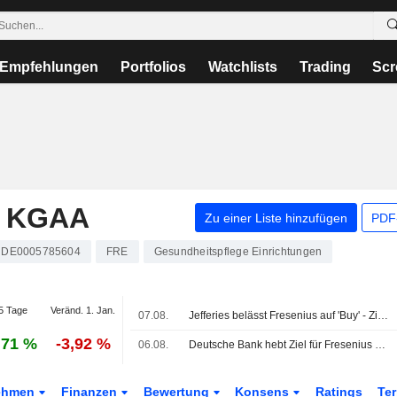
Empfehlungen
Portfolios
Watchlists
Trading
Scr
. KGAA
Zu einer Liste hinzufügen
PDF-
DE0005785604
FRE
Gesundheitspflege Einrichtungen
5 Tage
Veränd. 1. Jan.
07.08.
Jefferies belässt Fresenius auf 'Buy' - Ziel 55 Euro
,71 %
-3,92 %
06.08.
Deutsche Bank hebt Ziel für Fresenius SE auf 56 Euro - 'Buy'
ehmen
Finanzen
Bewertung
Konsens
Ratings
Te