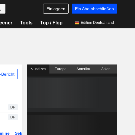
Einloggen
Ein Abo abschließen
eener
Tools
Top / Flop
Edition Deutschland
Indizes
Europa
Amerika
Asien
Bericht
DP
DP
rmine
Sektor
Derivate
ETFs