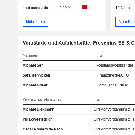
Laufendes Jahr
-3,92 %
10 Jahre
Mehr Kurse
Mehr Kur
Vorstände und Aufsichtsräte: Fresenius SE & 
Manager
Titel
Michael Sen
Vorstandsvorsitzender
Sara Hennicken
Finanzdirektor/CFO
Michael Moser
Compliance Officer
Verwaltungsratsmitglied
Titel
Michael Diekmann
Direktor/Vorstandsmitgli
Iris Löw-Friedrich
Direktor/Vorstandsmitgli
Oscar Romero de Paco
Direktor/Vorstandsmitgli