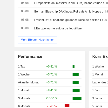
05.08.
Europa flette dai massimi in chiusura, Milano chiude a -
05.08.
05.08.
Fresenius: Q2 beat and guidance raise de-risk the FY26 
05.08.
L'Europe tourne autour de l'équilibre
Mehr Börsen-Nachrichten
Performance
Kurs-Ex
1 Tag
+0,81 %
1 Woche
1 Woche
+5,71 %
1 Monat
Aktueller Monat
+5,71 %
Laufendes 
1 Monat
+8,41 %
1 Jahr
3 Monate
+15,51 %
3 Jahre
6 Monate
-5,43 %
5 Jahre