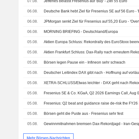
07.08.
Jefferies belässt Fresenius auf 'Buy' - Ziel 55 Euro
06.08.
Deutsche Bank hebt Ziel für Fresenius SE auf 56 Euro - '
06.08.
JPMorgan senkt Ziel für Fresenius auf 55,20 Euro - 'Over
06.08.
MORNING BRIEFING - Deutschland/Europa
05.08.
Aktien Europa Schluss: Rekordrally des EuroStoxx been
05.08.
Aktien Frankfurt Schluss: Dax-Rally nach erneutem Re
05.08.
Börsen legen Pause ein - Infineon sehr schwach
05.08.
05.08.
XETRA-SCHLUSS/Etwas leichter - DAX geht nach Rekord
05.08.
Fresenius SE & Co. KGaA, Q2 2026 Earnings Call, Aug 
05.08.
Fresenius: Q2 beat and guidance raise de-risk the FY26 
05.08.
Börsen geht die Puste aus - Fresenius sehr fest
05.08.
Gewinnmitnahmen bremsen Dax-Rekordjagd - Iran-Gesp
Mehr Börsen-Nachrichten