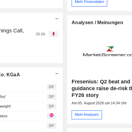
Mehr Finanzdaten
Analysen / Meinungen
ings Call,
05.08.
Co. KGaA
Fresenius: Q2 beat and
DP
guidance raise de-risk 
FY26 story
Buy'
DP
Am 05. August 2026 um 14:34 Uhr
weight'
DP
Mehr Analysen
story
DP