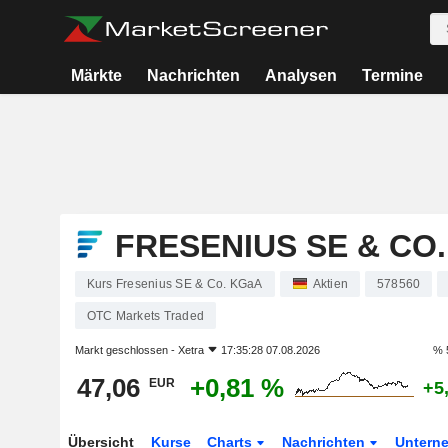
Märkte
Nachrichten
Analysen
Termine
FRESENIUS SE & CO
Kurs Fresenius SE & Co. KGaA
Aktien
578560
OTC Markets Traded
Markt geschlossen -
Xetra
17:35:28 07.08.2026
% 
47,06
+0,81 %
EUR
+5
Übersicht
Kurse
Charts
Nachrichten
Untern