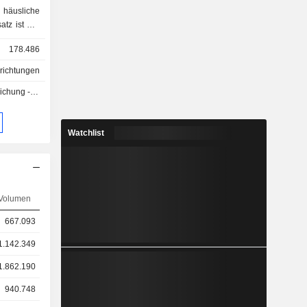
häusliche
atz ist wie
tsbereiche
178.486
 Helios):
richtungen
lagen und
g - Q3 2026
ungen,
ption und
stattungen
Watchlist
 Fresenius
d enteraler
äten und
nsgeräten,
Volumen
 Betreuung
rfusion,
667.093
, usw.; -
1.142.349
1.862.190
940.748