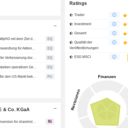
Ratings
Trader
Investment
Gesamt
Fresenius SE & Co. KGaA: Veröffentlichung gemäß § 50 WpHG mit dem Ziel der europaweiten Verbreitung
EQ
Qualität der
Veröffentlichungen
Fresenius stellt auf Namensaktien um – automatische Umwandlung für Aktionärinnen und Aktionäre
EQ
ESG MSCI
Fresenius Q2/26: Hervorragende Leistung zeigt strukturelle Verbesserung durch #FutureFresenius – Ausblick erhöht
EQ
Fresenius SE & Co. KGaA: Fresenius hebt aufgrund der starken operativen Geschäftsentwicklung die Ergebnisprognose für das Geschäftsjahr 2026 an
EQ
Fresenius : gibt FDA-Zulassung für Rituximab-Biosimilar für den US-Markt bekannt
PU
SE & Co. KGaA
Fresenius transitions to registered shares – automatic conversion for shareholders