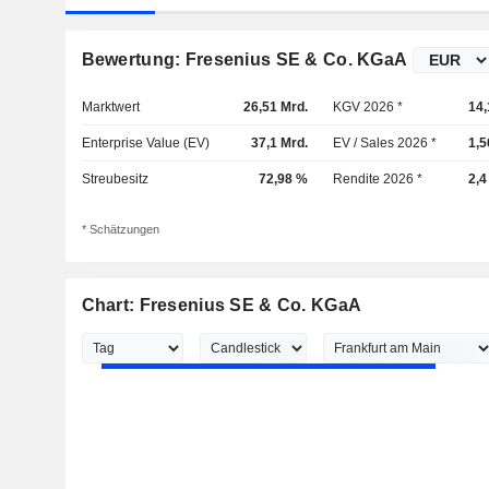
Bewertung: Fresenius SE & Co. KGaA
Marktwert
26,51 Mrd.
KGV 2026 *
14,
Enterprise Value (EV)
37,1 Mrd.
EV / Sales 2026 *
1,5
Streubesitz
72,98 %
Rendite 2026 *
2,4
* Schätzungen
Chart: Fresenius SE & Co. KGaA