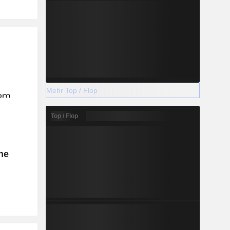
Mehr Top / Flop
Top / Flop
the