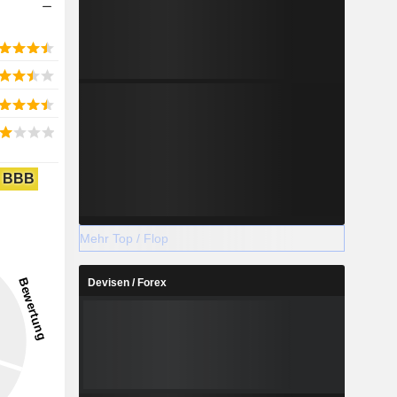
BBB
Mehr Top / Flop
Devisen / Forex