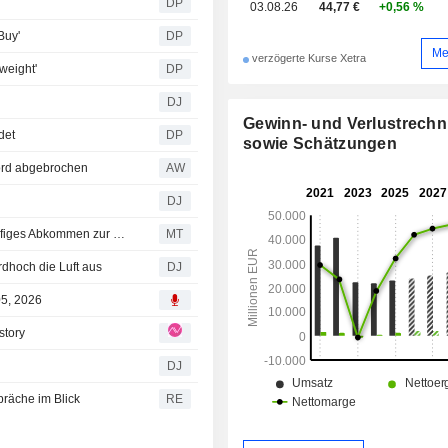
DP
03.08.26
44,77 €
+0,56 %
Buy'
DP
Me
verzögerte Kurse Xetra
weight'
DP
DJ
Gewinn- und Verlustrech
det
DP
sowie Schätzungen
kord abgebrochen
AW
DJ
Deutscher Leitindex DAX gibt nach - Hoffnung auf vorläufiges Abkommen zur Straße von Hormus
MT
hoch die Luft aus
DJ
05, 2026
story
DJ
räche im Blick
RE