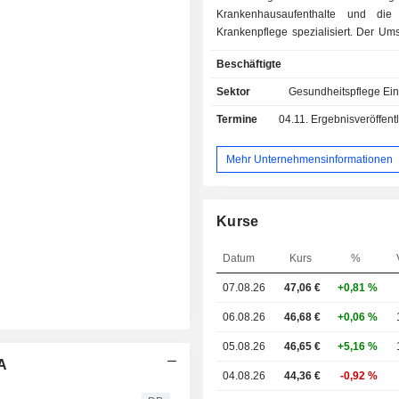
Krankenhausaufenthalte und die 
Krankenpflege spezialisiert. Der Ums
folgt auf die verschiedenen Geschäf
Beschäftigte
verteilt: - Krankenhaus- Verwaltung und
Engineering (59,2%; Fresenius
Sektor
Gesundheitspflege Ein
Verwaltung der technischen An
Termine
04.11.
Ergebnisveröffentlichun
medizinischen Ausrüst
Krankenhausverwaltung, Konze
Herstellung von medizinischen Aus
Mehr Unternehmensinformationen
für den Pharmabereich, usw.; - klinische
Perfusion und Ernährung (37,7%;
Kabi): Vertrieb von parenteraler un
Kurse
Ernährung, Perfusionsger
volumetrischen Pumpen, Transfusio
Datum
Kurs
%
Generika zum Spritzen, medizinische
zu Hause in den Bereichen Pe
07.08.26
47,06 €
+0,81 %
Ernährung und Sauerstofftherapie
sonstige (3,1%).
06.08.26
46,68 €
+0,06 %
05.08.26
46,65 €
+5,16 %
aA
04.08.26
44,36 €
-0,92 %