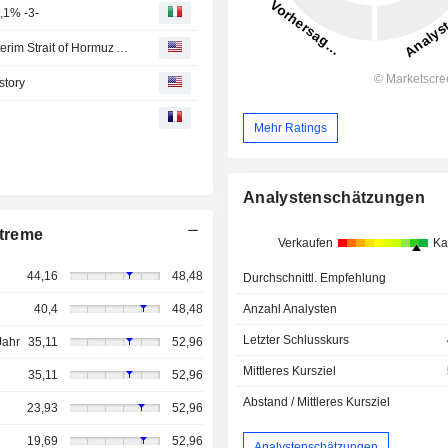
0,1% -3-
German Blue-chip DAX Index Retreats Amid Hopes of Interim Strait of Hormuz Accord
story
Mehr Ratings
Analystenschätzungen
treme
Verkaufen
Ka
44,16
48,48
Durchschnittl. Empfehlung
Anzahl Analysten
40,4
48,48
Letzter Schlusskurs
Jahr
35,11
52,96
Mittleres Kursziel
35,11
52,96
Abstand / Mittleres Kursziel
23,93
52,96
19,69
52,96
Analystenschätzungen