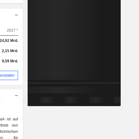
2027 *
24,92 Mrd.
2,15 Mrd.
9,59 Mrd.
anzdaten
aA ist auf
rtrieb von
nischen
gen für