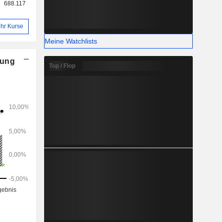
688.117
hr Kurse
Meine Watchlists
nung
Top / Flop