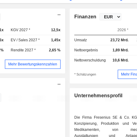
Finanzen
1x
KGV 2027 *
12,5x
2026 *
6x
EV / Sales 2027 *
1,45x
Umsatz
23,72 Mrd.
 %
Rendite 2027 *
2,65 %
Nettoergebnis
1,89 Mrd.
Nettoverschuldung
10,6 Mrd.
Mehr Bewertungskennzahlen
Mehr Fin
* Schätzungen
Unternehmensprofil
Die Firma Fresenius SE & Co. KG
Konzipierung, Produktion und Ve
Medikamenten, von medizi
Ausstattungen und Anla