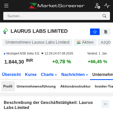
LAURUS LABS LIMITED
1.844,30
₹
+0,78 %
LAURUS LABS LIMITED
Unternehmen Laurus Labs Limited
Aktien
A2QD
Verzögert
NSE India S.E.
12:29:24 07.08.2026
Veränd. 1. Jan.
INR
+0,78 %
1.844,30
+66,45 %
Übersicht
Kurse
Charts
Nachrichten
Unterneh
Profil
Unternehmensführung
Aktionärsstruktur
Insider-Tr
Beschreibung der Geschäftstätigkeit: Laurus
Labs Limited