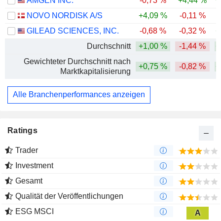
AMGEN INC.
-0,73 %
+4,44 %
+
NOVO NORDISK A/S
+4,09 %
-0,11 %
GILEAD SCIENCES, INC.
-0,68 %
-0,32 %
+
Durchschnitt
+1,00 %
-1,44 %
+
Gewichteter Durchschnitt nach
+0,75 %
-0,82 %
+
Marktkapitalisierung
Alle Branchenperformances anzeigen
Ratings
Trader
Investment
Gesamt
Qualität der Veröffentlichungen
ESG MSCI
A