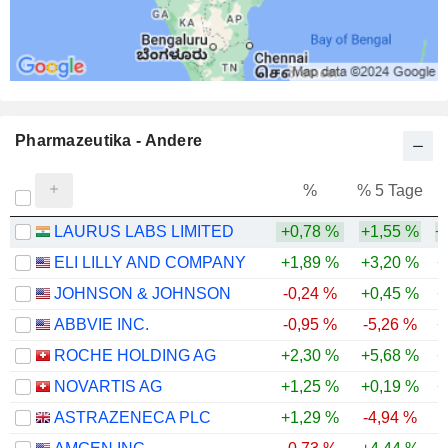
Pharmazeutika - Andere
%
% 5 Tage
%
LAURUS LABS LIMITED
+0,78 %
+1,55 %
+
ELI LILLY AND COMPANY
+1,89 %
+3,20 %
+
JOHNSON & JOHNSON
-0,24 %
+0,45 %
+
ABBVIE INC.
-0,95 %
-5,26 %
+
ROCHE HOLDING AG
+2,30 %
+5,68 %
+
NOVARTIS AG
+1,25 %
+0,19 %
+
ASTRAZENECA PLC
+1,29 %
-4,94 %