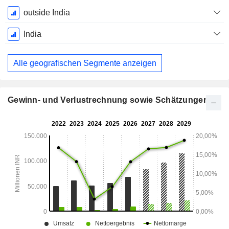
Ende d.
outside India
Geschäftsjahres:
März
India
Alle geografischen Segmente anzeigen
Gewinn- und Verlustrechnung sowie Schätzungen