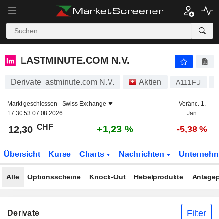
LASTMINUTE.COM N.V.
12,30
CHF
+1,23 %
LASTMINUTE.COM N.V.
Derivate lastminute.com N.V.
Aktien
A111FU
Markt geschlossen -
Swiss Exchange
Veränd. 1.
17:30:53 07.08.2026
Jan.
CHF
+1,23 %
12,30
-5,38 %
Übersicht
Kurse
Charts
Nachrichten
Unterneh
Alle
Optionsscheine
Knock-Out
Hebelprodukte
Anlagep
Filter
Derivate