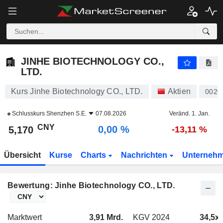
JINHE BIOTECHNOLOGY CO., LTD.
5,170
¥
0,00 %
JINHE BIOTECHNOLOGY CO.,
LTD.
Kurs Jinhe Biotechnology CO., LTD.
Aktien
0026
Schlusskurs
Shenzhen S.E.
07.08.2026
Veränd. 1. Jan.
CNY
0,00 %
5,170
-13,11 %
Übersicht
Kurse
Charts
Nachrichten
Unterneh
Bewertung: Jinhe Biotechnology CO., LTD.
Marktwert
3,91 Mrd.
KGV 2024
34,5x