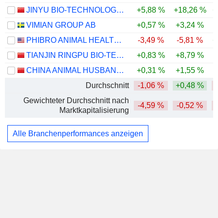
JINYU BIO-TECHNOLOGY CO., LTD.
+5,88 %
+18,26 %
+
VIMIAN GROUP AB
+0,57 %
+3,24 %
PHIBRO ANIMAL HEALTH CORPORATION
-3,49 %
-5,81 %
+
TIANJIN RINGPU BIO-TECHNOLOGY CO.,LTD.
+0,83 %
+8,79 %
-
CHINA ANIMAL HUSBANDRY INDUSTRY CO., LTD.
+0,31 %
+1,55 %
-
Durchschnitt
-1,06 %
+0,48 %
Gewichteter Durchschnitt nach
-4,59 %
-0,52 %
-
Marktkapitalisierung
Alle Branchenperformances anzeigen