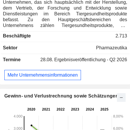
Unternehmen, das sich hauptsächlich mit der Herstellung,
dem Vertrieb, der Forschung und Entwicklung sowie
Dienstleistungen im Bereich Tiergesundheitsprodukte
befasst. Zu den Hauptgeschäftsbereichen des
Unternehmens zählen Tiergesundheitsprodukte, die
Abwasserbehandlung sowie die Verarbeitung
Beschäftigte
2.713
landwirtschaftlicher Erzeugnisse. Zu den Produktkategorien
gehören Veterinärchemikalien, Tierimpfstoffe, Maisstärke
Sektor
Pharmazeutika
und Nebenprodukte sowie Dienstleistungen im Bereich der
industriellen Abwasserbehandlung. Der Absatzmarkt für
Termine
28.08.
Ergebnisveröffentlichung - Q2 2026
Tierimpfstoffe des Unternehmens umfasst sowohl den
heimischen als auch den internationalen Markt. Die
Produkte im Bereich der landwirtschaftlichen Verarbeitung
Mehr Unternehmensinformationen
umfassen hauptsächlich Maisstärke und Nebenprodukte
sowie Flüssigzucker. Das Umweltschutzgeschäft umfasst
hauptsächlich die industrielle Abwasserbehandlung, die
Wiederverwendung von aufbereitetem Wasser, die
Gewinn- und Verlustrechnung sowie Schätzungen
Deponierung fester Abfälle sowie die Geruchskontrolle.