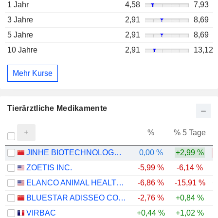
1 Jahr
4,58
7,93
3 Jahre
2,91
8,69
5 Jahre
2,91
8,69
10 Jahre
2,91
13,12
Mehr Kurse
Tierärztliche Medikamente
%
% 5 Tage
%
JINHE BIOTECHNOLOGY CO., LTD.
0,00 %
+2,99 %
-
ZOETIS INC.
-5,99 %
-6,14 %
-
ELANCO ANIMAL HEALTH INCORPORATED
-6,86 %
-15,91 %
+
BLUESTAR ADISSEO COMPANY
-2,76 %
+0,84 %
-
VIRBAC
+0,44 %
+1,02 %